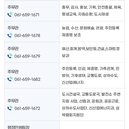
주무관
총무, 감사, 홍보, 기획, 안전총괄, 체육,
평생교육, 자원순환, 도시재생
061-659-1671
주무관
농업, 수산, 문화예술, 관광, 주민등록
제증명 보조
061-659-1678
주무관
예산,회계,방역,보안등,건설,스마트정
보과
061-659-1679
주민등록, 인감, 제증명, 가족관계, 민
주무관
방위, 기후생태, 교통도로, 상하수도,
061-659-1682
신산업에너지
도시건설국, 교통도로국, 발전소 주변
주무관
지원 사업, 산림과, 공원과, 공공근로,
상하수도사업단, 신산업에너지과, 섬
061-659-1672
박람회지원단
행정민원팀장