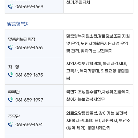
선거,주민자치
061-659-1669
맞춤형복지
맞춤형복지팀소관,경로당보조금 지원
맞춤형복지팀장
및 운영, 노인사회활동지원사업 운영
061-659-1676
및 관리, 찾아가는 보건복지
지역사회보장협의체, 복지사각지대,
차 장
고독사, 복지기동대, 의료요양 통합돌
061-659-1675
봄
주무관
국민기초생활수급자,차상위,긴급복지,
찾아가는보건복지업무
061-659-1997
의료요양통합돌봄, 찾아가는 보건복
주무관
지(복지코디네이터), 자원봉사, 보건소
061-659-1674
(방역 제외), 통합사례관리