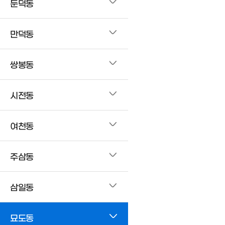
둔덕동
만덕동
쌍봉동
시전동
여천동
주삼동
삼일동
묘도동