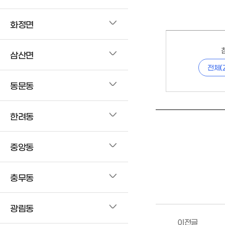
화정면
삼산면
전체(
동문동
한려동
중앙동
충무동
광림동
이전글