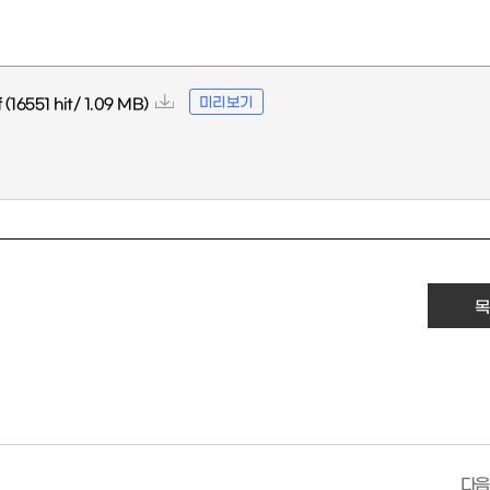
미리보기
f
(16551 hit/ 1.09 MB)
목
다음