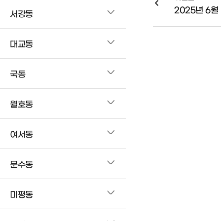
2025년 6월
서강동
대교동
국동
월호동
여서동
문수동
미평동