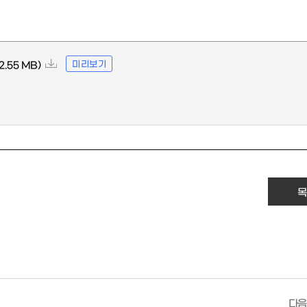
미리보기
 2.55 MB)
목
다음