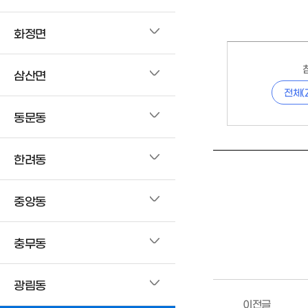
화정면
삼산면
전체(
동문동
한려동
중앙동
충무동
광림동
이전글