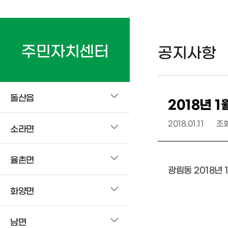
주민자치센터
공지사항
돌산읍
2018년 
2018.01.11
조
소라면
율촌면
광림동 2018년 
화양면
남면