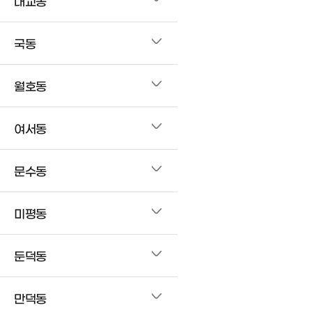
대교동
국동
월호동
여서동
문수동
미평동
둔덕동
만덕동