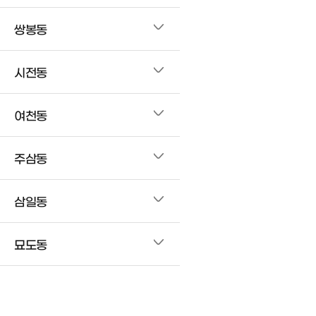
쌍봉동
시전동
여천동
주삼동
삼일동
묘도동