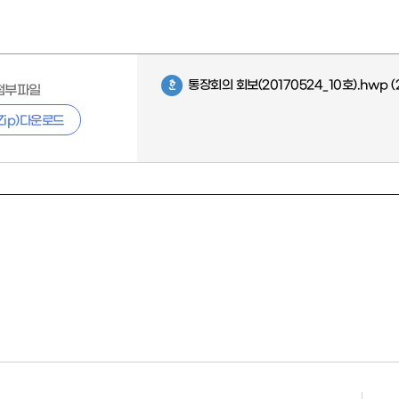
통장회의 회보(20170524_10호).hwp
(
첨부파일
Zip)다운로드