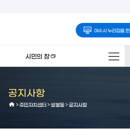
여수시 누리집을 한
시민의 창
공지사항
>
주민자치센터
>
쌍봉동
>
공지사항