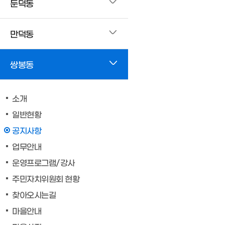
둔덕동
만덕동
쌍봉동
소개
일반현황
공지사항
업무안내
운영프로그램/강사
주민자치위원회 현황
찾아오시는길
마을안내