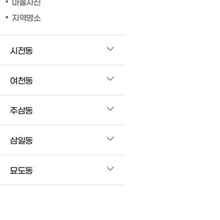
마을사진
지역명소
시전동
여천동
주삼동
삼일동
묘도동