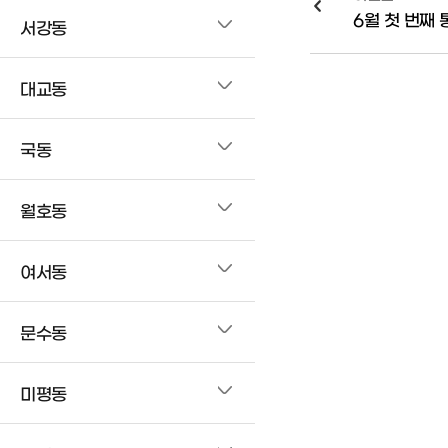
6월 첫 번째
서강동
대교동
국동
월호동
여서동
문수동
미평동