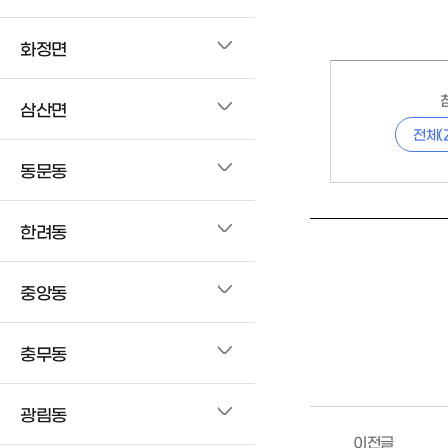
화정면
삼산면
전체(
동문동
한려동
중앙동
충무동
광림동
이전글