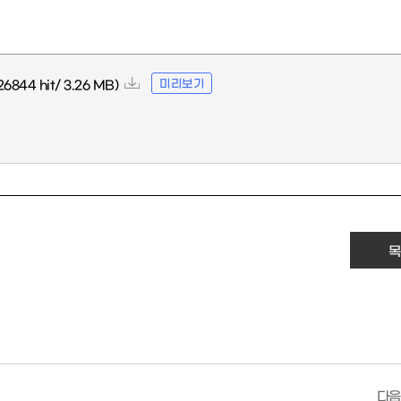
미리보기
26844 hit/ 3.26 MB)
목
다음