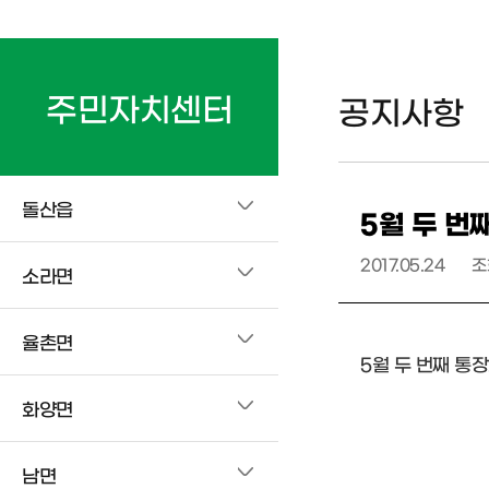
주민자치센터
공지사항
돌산읍
5월 두 번
2017.05.24
조
소라면
율촌면
5월 두 번째 통
화양면
남면