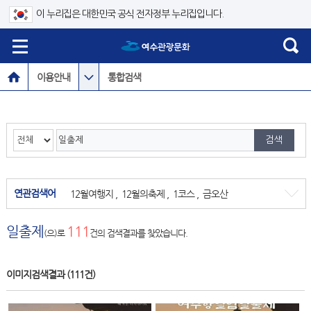
이 누리집은 대한민국 공식 전자정부 누리집입니다.
이용안내
통합검색
연관검색어
12월여행지
,
12월의축제
,
1코스
,
금오산
일출제
111
(으)로
건의 검색결과를 찾았습니다.
이미지검색결과
(111건)