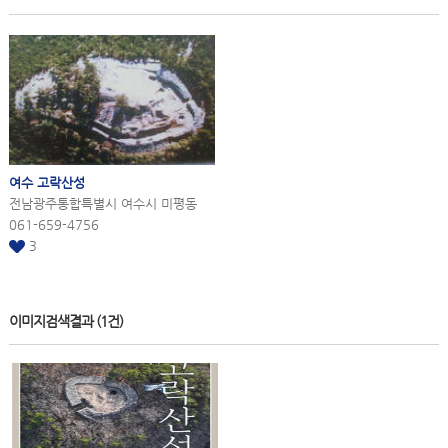
여수
고락산성
전남광주통합특별시 여수시 미평동
061-659-4756
3
이미지검색결과
(1건)