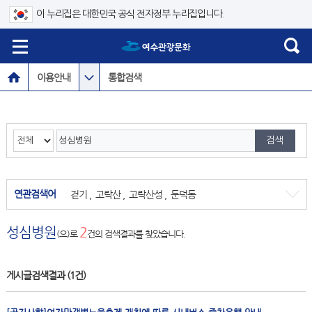
이 누리집은 대한민국 공식 전자정부 누리집입니다.
이용안내
통합검색
연관검색어
걷기
,
고락산
,
고락산성
,
둔덕동
성심병원
2
(으)로
건의 검색결과를 찾았습니다.
게시글검색결과
(1건)