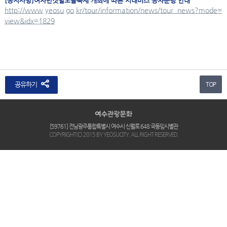
[공지사항]여자만갯벌노을축제 개최에 따른 시내버스 증차운행 안내
http://www.yeosu.go.kr/tour/information/news/tour_news?mode=
view&idx=1829
공유하기
TOP
[59761] 전남광주통합특별시 여수시 신월로 648 국동임시별관
COPYRIGHT(C) 2015 BY YEOSUCITY. ALL RIGHT RESERVED.