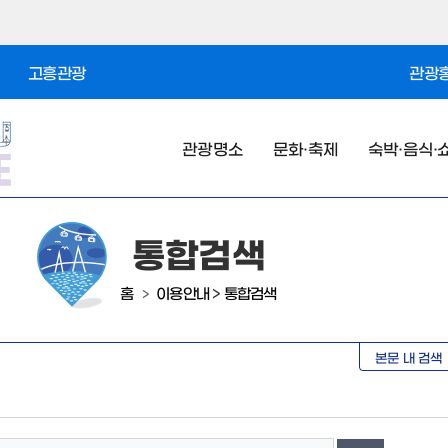
고흥관광
관광홍
관광명소
문화·축제
숙박·음식·
통합검색
홈
이용안내
>
통합검색
>
본문 내 검색