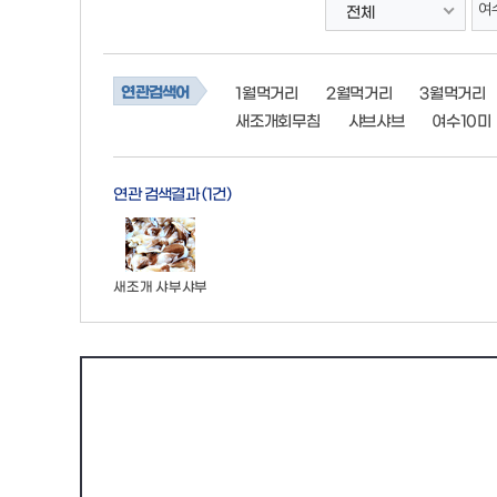
전체
연관검색어
1월먹거리
2월먹거리
3월먹거리
새조개회무침
샤브샤브
여수10미
연관 검색결과
(1건)
새조개 샤부샤부