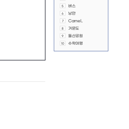
버스
5
낭만
6
Camel..
7
거문도
8
돌산공원
9
수학여행
10