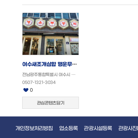
여수새조개
삼합 행운무궁화
전남광주통합특별시 여수시 동문로 38 (고소동)
0507-1321-3034
0
관심콘텐츠담기
개인정보처리방침
업소등록
관광시설등록
관광사진