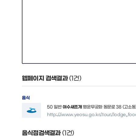
웹페이지 검색결과
(1건)
음식
50 일반
여수새조개
행운무궁화 동문로 38 (고소동) .
http://www.yeosu.go.kr/tour/lodge_food
음식점검색결과
(1건)