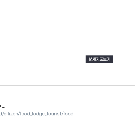
상세지도보기
..
/citizen/food_lodge_tourist/food