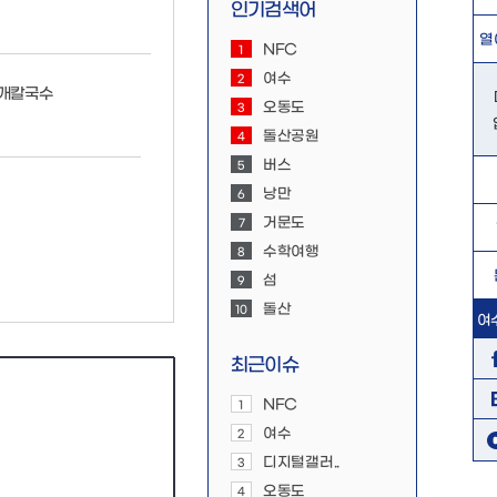
인기검색어
열
NFC
1
여수
2
개칼국수
오동도
3
돌산공원
4
버스
5
낭만
6
거문도
7
수학여행
8
섬
9
돌산
10
여
최근이슈
NFC
1
여수
2
디지털갤러..
3
오동도
4