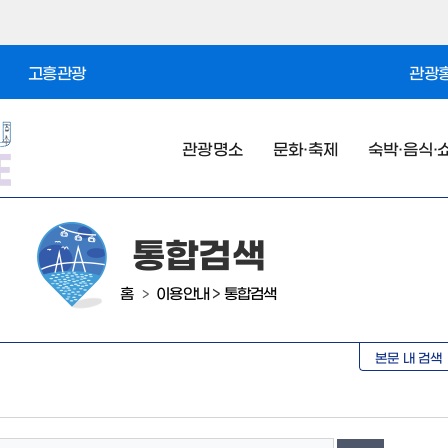
고흥관광
관광홍
관광명소
문화·축제
숙박·음식·
통합검색
홈
이용안내
>
통합검색
>
본문 내 검색