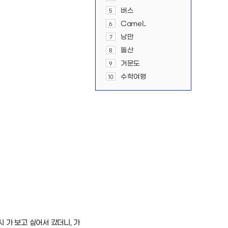
버스
5
Camel..
6
낭만
7
돌산
8
거문도
9
수학여행
10
시 가 보고 싶어서 갔더니, 가