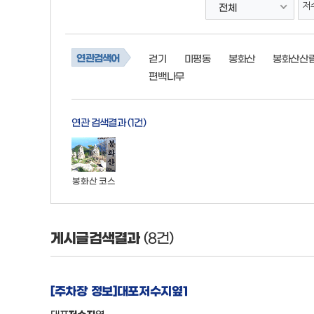
전체
연관검색어
걷기
미평동
봉화산
봉화산산
편백나무
연관 검색결과
(1건)
봉화산 코스
게시글검색결과
(8건)
[주차장 정보]대포
저수지
옆1
대포
저수지
옆 ...