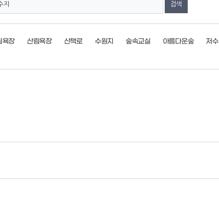
림욕장
산림욕장
산책로
수원지
숲속교실
아름다운숲
저수