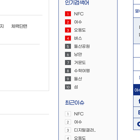
인기검색어
열
NFC
1
여수
2
지
체력단련
오동도
3
버스
4
돌산공원
5
낭만
6
거문도
7
수학여행
8
돌산
9
섬
10
여
최근이슈
NFC
1
여수
2
디지털갤러..
3
오동도
4