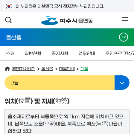
검색어를 입력하세요
이 누리집은 대한민국 공식 전자정부 누리집입니다.
돌산읍
소개
일반현황
공지사항
업무안내
운영프로그램/
주민자치센터
>
돌산읍
>
마을안내
>
대율
대율
위치(
位置
) 및 지세(
地勢
)
읍소재지로부터 북동쪽으로 약 1km 지점에 위치하고 있으
며, 남쪽으로 소율(
小栗
)마을, 북쪽으로 백포(
白浦
)마을과
접하고 있다.