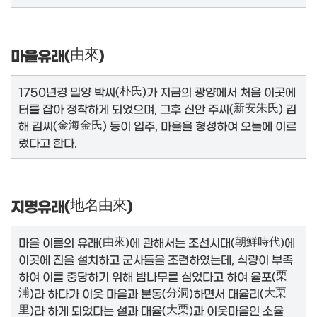
마을유래(
由來
)
1750년경 밀양 박씨(
朴氏
)가 지금의 광양에서 처음 이곳에
터를 잡아 정착하게 되었으며, 그후 신안 주씨(
新安朱氏
) 김
해 김씨(
金海金氏
) 등이 입주, 마을을 형성하여 오늘에 이르
렀다고 한다.
지명유래(
地名由來
)
마을 이름의 유래(
由來
)에 관해서는 조선시대(
朝鮮時代
)에
이곳에 진을 설치하고 군사들을 조련하였는데, 식량이 부족
하여 이를 충당하기 위해 밤나무를 심었다고 하여 율포(
栗
浦
)라 하다가 이웃 마을과 분동(
分洞
)하면서 대율리(
大栗
里
)라 하게 되었다는 설과 대율(
大栗
)과 이웃마을인 소율