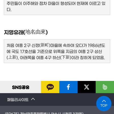
주민들이 이주해와 점차 마을이 형성되어 현재에 이르고 있
다.
지명유래(
地名由來
)
처음 여흥 2구 신정(
新町
)마을에 속하여 오다가 1986년도
에 국도 17호선을 기준으로 위쪽을 지금의 여흥 2구 상신
(
上新
), 아래쪽을 여흥 4구 하신(
下新
)이라 칭하게 되었음.
SNS
공유
패밀리사이트
TOP
(59675) 전남광주통합특별시 여수시 시청로 1(학동)