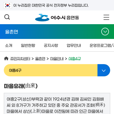
검색어를 입력하세요
이 누리집은 대한민국 공식 전자정부 누리집입니다.
율촌면
소개
일반현황
공지사항
업무안내
운영프로그램/
주민자치센터
>
율촌면
>
마을안내
>
여흥4구
여흥4구
마을유래(
由來
)
여흥2구(상신)부락과 같이 1924년경 김해 김씨인 김원배
씨 외 8가구가 거주하고 있던 중 주요 관공서가 조화(
稠禾
)
마을에서 상신(
上新
)마을로 이전됨에 따라 인근 마을에서