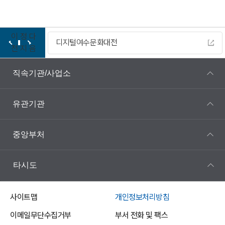
이
정
다
디지털여수문화대전
전
지
음
직속기관/사업소
유관기관
중앙부처
타시도
사이트맵
개인정보처리방침
이메일무단수집거부
부서 전화 및 팩스