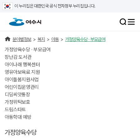
이 누리집은 대한민국 공식 전자정부 누리집입니다.
분야별정보
>
복지
>
아동
>
가정양육수당 · 부모급여
가정양육수당 · 부모급여
장난감 도서관
아이나래 행복센터
영유아보육료 지원
아이돌봄지원사업
어린이집운영관리
디딤씨앗통장
가정위탁보호
드림스타트
아동학대 예방
가정양육수당