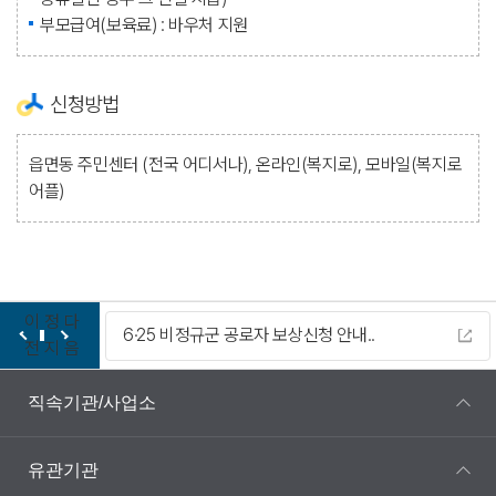
부모급여(보육료) : 바우처 지원
신청방법
읍면동 주민센터 (전국 어디서나), 온라인(복지로), 모바일(복지로
어플)
이
정
다
.
6·25 비정규군 공로자 보상신청 안내..
전
지
음
직속기관/사업소
유관기관