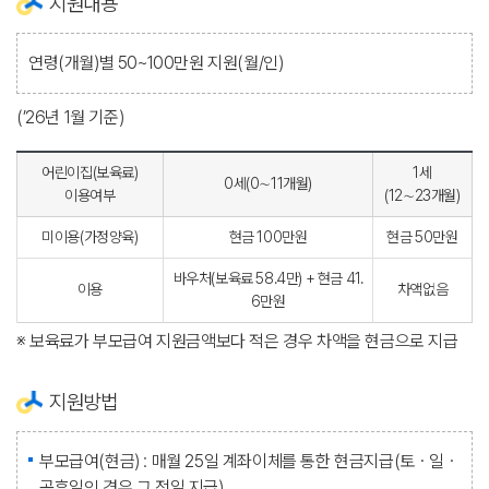
지원내용
연령(개월)별 50~100만원 지원(월/인)
(’26년 1월 기준)
어린이집(보육료)
1세
0세(0∼11개월)
이용여부
(12∼23개월)
미이용(가정양육)
현금 100만원
현금 50만원
바우처(보육료 58.4만) + 현금 41.
이용
차액없음
6만원
※ 보육료가 부모급여 지원금액보다 적은 경우 차액을 현금으로 지급
지원방법
부모급여(현금) : 매월 25일 계좌이체를 통한 현금지급(토ㆍ일ㆍ
공휴일인 경우 그 전일 지급)