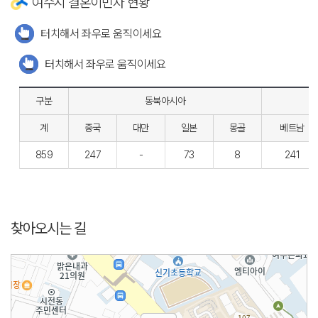
여수시 결혼이민자 현황
터치해서 좌우로 움직이세요
터치해서 좌우로 움직이세요
구분
동북아시아
계
중국
대만
일본
몽골
베트남
859
247
-
73
8
241
찾아오시는 길