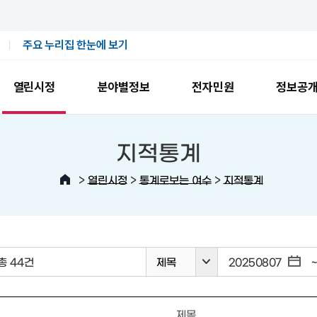
주요 누리집 한눈에 보기
열린시정
분야별정보
전자민원
정보공
지적통계
>
>
>
열린시정
통계로보는 여수
지적통계
총 44건
제목
제목