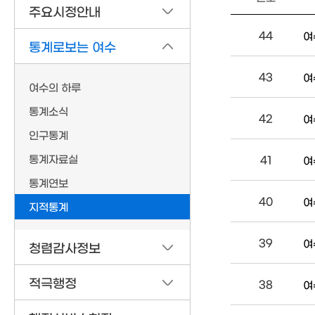
주요시정안내
44
여
통계로보는 여수
43
여
여수의 하루
통계소식
42
여
인구통계
통계자료실
41
여
통계연보
40
여
지적통계
39
여
청렴감사정보
적극행정
38
여