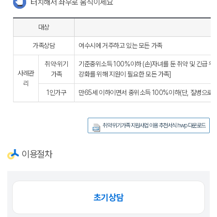
터치해서 좌우로 움직이세요
대상
가족상담
여수시에 거주하고 있는 모든 가족
취약·위기
기준중위소득 100%이하 (손)자녀를 둔 취약 및 긴급 위
사례관
가족
강화를 위해 지원이 필요한 모든 가족]
리
1인가구
만65세 이하이면서 중위소득 100%이하(단, 질병으로 
취약·위기가족 지원사업 이용 추천서식 hwp 다운로드
이용절차
초기상담