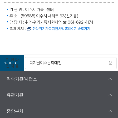
기 관 명 : 여수시 가족+센터
주 소 : (59685) 여수시 새터로 33(신기동)
담 당 자 : 취약‧위기가족지원사업 ☎ 061-692-4174
홈페이지 :
취약·위기가족 지원사업 홈페이지 바로가기
이
정
다
디지털여수문화대전
전
지
음
직속기관/사업소
유관기관
중앙부처