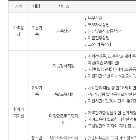
영역
대상
서비스
부부상담
부모자녀상담
가족상
모든가
가족상담
임신및출산갈등상담
담
족
이혼전후상담
그 외 가족상담
취학전아동, 초‧중학교 재학 중인
제공(학습교재지원)
학습정서지원
지원대상 : 만15세이하 초‧중등생
지원기간 : 1년 이내 ※필요시 1
취약가
사례관리 대상 중 만 18세 미만 
족
생활도움지원
⁃위기 상황 발생등으로 인한 (
지원시간 : 연90시간 이내(가정당
취약가
가족관계향상을 위한 문화체험
족지원
다양한프로그램지
자녀교육에 필요한 다향한 정보 
원
구성원간의 지지와 격려, 정보공
청소년
심리상담기관연계
청소년부모와 그 자녀의 정서적 