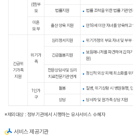
(한)부
법률지원
법률 조력을 위한 법률 기관연계,
모
미혼
출산‧양육 지원
만18세 미만 자녀를 양육하고 
모‧부
심리정서지원
위기가정의 부모‧자녀 및 부부 등
보듬매니저를 파견하여 갑자기 보
위기가
긴급돌봄지원
원)
족
긴급위
기가족
전문상담사및 심리
정신적 외상 피해 최소화를 위해
지원
치료전문기관연계
돌봄
질병, 위기상황 시 병원동행, 단
1인가
구
상담
당사자 및 원가족 상담 지원
※제외대상 : 정부기관에서 시행하는 유사서비스 수혜자
서비스 제공기관