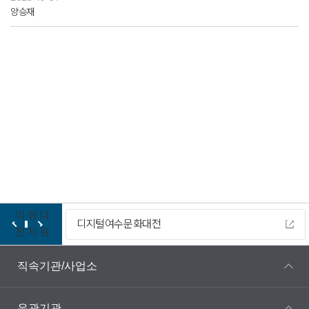
양승재
이
정
다
디지털여수문화대전
전
지
음
직속기관/사업소
유관기관