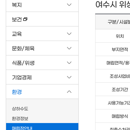
여수시 위
복지
보건
구분/시설
교육
위치
문화/체육
부지면적
식품/위생
매립면적/용
조성사업비
기업경제
조성기간
환경
사용가능기
상하수도
매립방식
환경정보
매립장안내
침출수처리