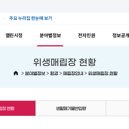
주요 누리집 한눈에 보기
열린시정
분야별정보
전자민원
정보공
위생매립장 현황
>
>
>
>
분야별정보
환경
매립장안내
위생매립장 현황
립장 현황
생활폐기물반입량