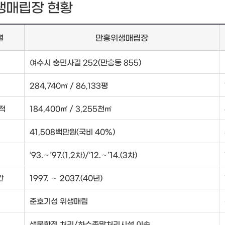
생매립장 현황
별
만흥위생매립장
여수시 충민사길 252(만흥동 855)
284,740㎡ / 86,133평
적
184,400㎡ / 3,255천㎥
41,508백만원(국비 40%)
‘93.∼’97.(1,2차)/‘12.∼’14.(3차)
간
1997. ∼ 2037.(40년)
준호기성 위생매립
생물학적 처리/하수종말처리시설 이송