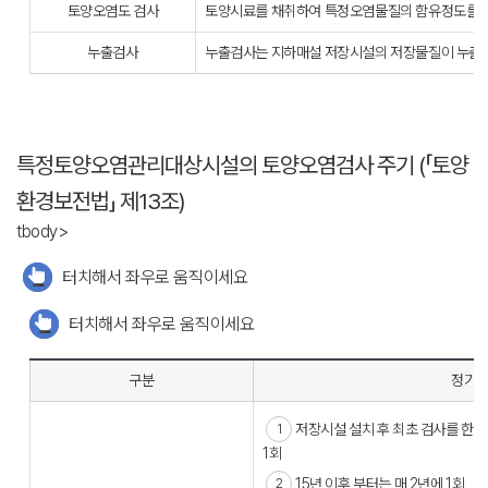
토양오염도 검사
토양시료를 채취하여 특정오염물질의 함유정도를 
누출검사
누출검사는 지하매설 저장시설의 저장물질이 누출
특정토양오염관리대상시설의 토양오염검사 주기 (「토양
환경보전법」 제13조)
tbody>
터치해서 좌우로 움직이세요
터치해서 좌우로 움직이세요
구분
정기
저장시설 설치 후 최초 검사를 한 후
1회
15년 이후 부터는 매 2년에 1회