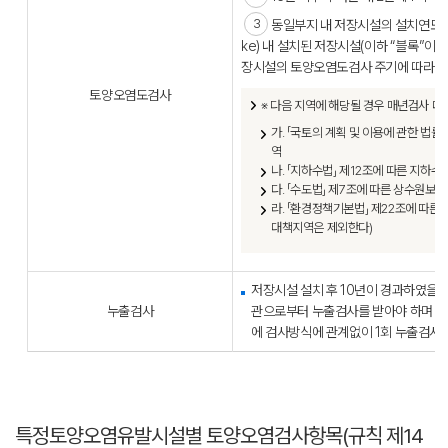
동일부지 내 저장시설의 설치연도가
ke) 내 설치된 저장시설(이하 “블록”이라
장시설의 토양오염도검사 주기에 따라 블
토양오염도검사
※ 다음 지역에 해당될 경우 매년검사 대
가. 「국토의 계획 및 이용에 관한 법
역
나. 「지하수법」 제12조에 따른 지하
다. 「수도법」 제7조에 따른 상수원보
라. 「환경정책기본법」 제22조에 따
대책지역은 제외한다)
저장시설 설치 후 10년이 경과하였을
누출검사
관으로부터 누출검사를 받아야 하며 10
에 검사방식에 관계없이 1회 누출검사를
특정토양오염유발시설별 토양오염검사항목(규칙 제14