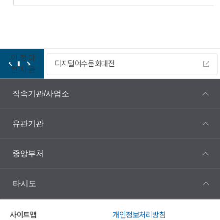
이
정
다
디지털여수문화대전
전
지
음
직속기관/사업소
유관기관
중앙부처
타시도
사이트맵
개인정보처리방침