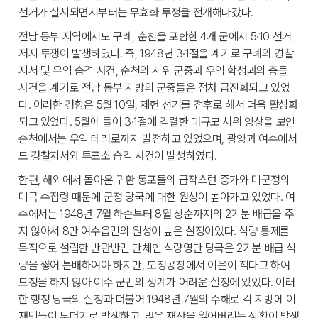
선거가 실시되면서부터는 무효화 투쟁을 전개해나갔다.
전남 동부 지역에서도 구례, 순천을 포함한 4개 군에서 5·10 선거
저지 투쟁이 발생하였다. 즉, 1948년 3·1절을 계기로 구례의 경찰
지서 및 우익 습격 사건, 순천의 시위 군중과 우익 학생과의 충돌
사건을 계기로 전남 동부 지방의 군중들은 점차 급진화되고 있었
다. 이러한 경향은 5월 10일, 제헌 선거를 전후로 해서 더욱 활성화
되고 있었다. 5월에 들어 3·1절에 격렬한 대규모 시위 양상을 보인
순천에서는 우익 테러로까지 발전하고 있었으며, 광양과 여수에서
도 경찰지서와 투표소 습격 사건이 발생하였다.
한편, 해외에서 돌아온 귀환 동포들의 급작스런 증가와 미군정의
미곡 수집령 때문에 군정 당국에 대한 원성이 높아가고 있었다. 여
수에서는 1948년 7월 하순부터 8월 상순까지의 2기분 배급을 주
지 않아서 8만 여수읍민의 원성이 높은 실정이었다. 식량 통제를
목적으로 설립한 반관반민 단체인 식량영단 당국은 2기분 배급 식
량을 찧어 분배하여야 하지만, 도정공장에서 이윤이 적다고 하여
도정을 하지 않아 여수 군민의 생계가 어려운 실정에 있었다. 이러
한 행정 당국의 실정과 더불어 1948년 7월의 수해로 각 지방에 이
재민들이 무더기로 발생하고, 많은 재산을 잃어버리는 상황이 발생