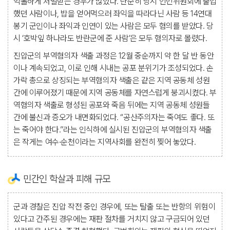
억울하게 처벌받는 경우가 많았다. 단순히 당시 인민위원회에 출입
했던 사람이나, 밥을 얻어먹으러 좌익을 따라다닌 사람 등 14연대
봉기 군인이나 좌익과 인연이 있는 사람은 모두 혐의를 받았다. 당
시 ‘호박잎 하나라도 반란군에 준 사람’은 모두 혐의자로 몰렸다.
진압군의 부역혐의자 색출 과정은 12월 중순까지 약 한 달 반 동안
이나 계속되었고, 이로 인해 시내는 공포 분위기가 조성되었다. 손
가락 총으로 상징되는 부역혐의자 색출은 같은 지역 공동체 성원
간에 이루어졌기 때문에 지역 공동체를 자연스럽게 붕괴시켰다. 부
역혐의자 색출로 형성된 공포와 죽음 뒤에는 지역 공동체 성원들
간에 불신과 증오가 내면화되었다. “공산주의자는 죽여도 좋다. 또
는 죽어야 한다.”라는 인식하에 실시된 진압군의 부역혐의자 색출
은 작게는 여수·순천이라는 지역사회를 완전히 찢어 놓았다.
민간인 학살과 피해 규모
군과 경찰은 진압 작전 중인 경우에, 또는 탈출 또는 반항의 위험이
있다고 간주된 경우에는 재판 절차를 거치지 않고 구금되어 있던