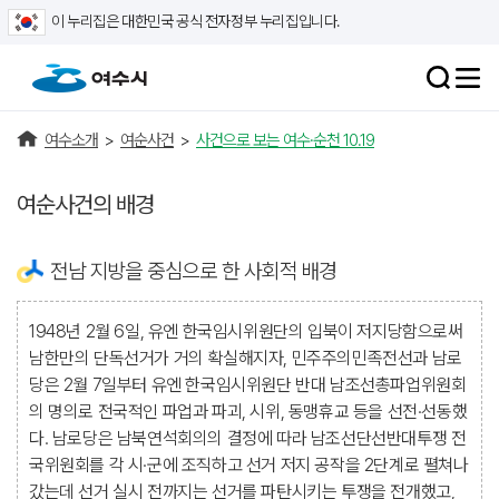
이 누리집은 대한민국 공식 전자정부 누리집입니다.
여수소개
>
여순사건
>
사건으로 보는 여수·순천 10.19
여순사건의 배경
전남 지방을 중심으로 한 사회적 배경
1948년 2월 6일, 유엔 한국임시위원단의 입북이 저지당함으로써
남한만의 단독선거가 거의 확실해지자, 민주주의민족전선과 남로
당은 2월 7일부터 유엔 한국임시위원단 반대 남조선총파업위원회
의 명의로 전국적인 파업과 파괴, 시위, 동맹휴교 등을 선전·선동했
다. 남로당은 남북연석회의의 결정에 따라 남조선단선반대투쟁 전
국위원회를 각 시·군에 조직하고 선거 저지 공작을 2단계로 펼쳐나
갔는데 선거 실시 전까지는 선거를 파탄시키는 투쟁을 전개했고,