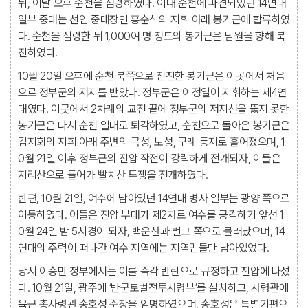
뒤, 이날 오후 순천을 점령하였다. 이때 순천에 파견되었던 14연대
일부 중대는 선임 중대장인 홍순석의 지휘 아래 봉기군에 합류하였
다. 순천을 점령한 뒤 1,000여 명 정도의 봉기군은 남원을 향해 북
진하였다.
10월 20일 오후에 순천 북쪽으로 전진한 봉기군은 이곳에서 처음
으로 정부군의 저지를 받았다. 정부군은 이정일이 지휘하는 제4연
대였다. 이곳에서 2차례의 교전 끝에 정부군의 저지선을 뚫지 못한
봉기군은 다시 순천 일대로 퇴각하였고, 순천으로 돌아온 봉기군은
김지회의 지휘 아래 주변의 곡성, 보성, 구례 등지로 흩어졌으며, 1
0월 21일 이후 정부군의 진압 작전이 강력하게 전개되자, 이들은
지리산으로 들어가 빨치산 투쟁을 전개하였다.
한편, 10월 21일, 여수에 남아있던 14연대 병사 일부는 광양 쪽으로
이동하였다. 이들은 진압 부대가 제2차로 여수를 공격하기 앞선 1
0월 24일 밤 5시경이 되자, 백운산과 벌교 쪽으로 물러났으며, 14
연대의 주력이 떠나간 여수 지역에는 지역민들만 남아있었다.
당시 이승만 정부에서는 이를 즉각 반란으로 규정하고 진압에 나섰
다. 10월 21일, 광주에 ‘반군토벌전투사령부’를 설치하고, 사령관에
육군 총사령관 송호성 준장을 임명하였으며, 송호성은 특별기편으