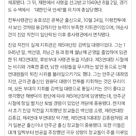
체포됐다. 그 뒤, 재판에서 사형을 선고받고 1949년 8월 2일, 경기
도 수색에서 ‘대한민국 만세!’를 외치며 총살당했다.
전투사령관인 송호성은 광복군 출신으로, 10월 24일, 미평전투에
서 보인 것처럼 용감하지만 능력이 부족한 지휘관이었으며, 여순사
건의 진압 작전이 일단락된 이후 총사령관에서 면직됐다.
진압 작전의 실제 지휘관은 제5여단장 김백일 대령이었다. 그는 1
945년 말, 백선엽, 최남근 등과 함께 월남해 군영을 졸업하여 임관
한 뒤 제3연대장, 후방부대 사령관 등을 지냈다. 제3연대장 시절에
는 비리와 가혹한 훈련, 남한 사람들을 무시하는 발언 등으로 인해
연대원들의 퇴진 시위를 불러일으키기도 했다. 그는 만주군 대좌였
지만, 군의관 출신인 원용덕 대령이 전투를 지휘하는 것은 무리이
며, 모든 부대의 지휘를 김백일 대령으로 통일시키는 것이 좋다고
생각했던 채병덕의 판단에 따라 제5여단장에 임명됐는데, 만주군
시절에 항일 빨치산 토벌 경험이 있었던 까닭에 중용됐다. 현지에
서 초기 진압 작전을 지휘했던 장교들은 백인엽 소령, 제6연대장
김종갑, 제4연대 부연대장 박기병, 제5연대 1대대장 김종원처럼 과
거 일본군 출신이나 만주군 출신 장교들이 중용됐다. 또한 이들은
대개 일찍부터 반공을 주장했던 극우 성향의 장교들이 주를 이루었