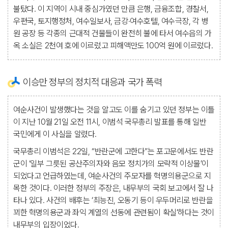
불탔다. 이 지역이 시내 중심가였던 만큼 은행, 금융조합, 경찰서,
우편국, 토지행정처, 여수일보사, 금강·여수호텔, 여수극장, 각 병
원 공장 등 각종의 근대적 건물들이 완전히 불에 타서 여수읍의 가
옥 소실은 2천여 호에 이르렀고 피해액만도 100억 원에 이르렀다.
이승만 정부의 정치적 대응과 국가 폭력
여순사건이 발생했다는 것을 알고도 이를 숨기고 있던 정부는 이틀
이 지난 10월 21일 오전 11시, 이범석 국무총리 발표를 통해 일반
국민에게 이 사실을 알렸다.
국무총리 이범석은 22일, “반란군에 고한다”는 포고문에서도 반란
군이 ‘일부 그릇된 공산주의자와 음모 정치가의 모략적 이상물’이
되었다고 언급하였는데, 여순사건의 주모자를 혁명의용군으로 지
목한 것이다. 이러한 정부의 주장은, 내무부의 국회 보고에서 잘 나
타나 있다. 사건의 배후는 ‘최능진, 오동기 등이 우두머리로 반란을
꾀한 혁명의용군과 좌익 계열의 선동에 관련됨이 확실’하다는 것이
내무부의 입장이었다.