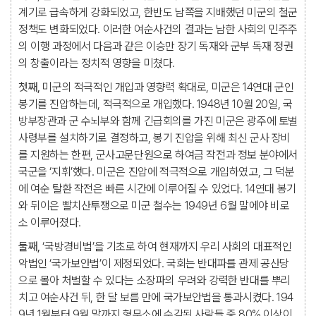
계기로 급속하게 강화되었고, 한반도 남쪽을 지배했던 미군의 철군
정책도 변화되었다. 이러한 여순사건의 결과는 남한 사회의 민주주
의 이행 과정에서 다음과 같은 이승만 장기 독재와 군부 독재 정권
의 창출이라는 정치적 영향을 미쳤다.
첫째,
미군의 적극적인 개입과 영향력 확대로, 미군은 14연대 군인
봉기를 진압하는데, 적극적으로 개입했다. 1948년 10월 20일, 국
방부장관과 군 수뇌부와 함께 긴급회의를 가진 미군은 광주에 토벌
사령부를 설치하기로 결정하고, 봉기 진압을 위해 최신 군사 장비
를 지원하는 한편, 군사고문단원으로 하여금 작전과 정보 분야에서
국군을 ‘지휘’했다. 미군은 진압에 적극적으로 개입하였고, 그 덕분
에 여순 탈환 작전은 빠른 시간에 이루어질 수 있었다. 14연대 봉기
와 뒤이은 빨치산투쟁으로 미군 철수는 1949년 6월 말에야 비로
소 이루어졌다.
둘째,
‘국방경비법’을 기초로 하여 현재까지 우리 사회의 대표적인
악법인 ‘국가보안법’이 제정되었다. 국회는 반대파를 관제 공산당
으로 몰아 처벌할 수 있다는 소장파의 우려와 강력한 반대를 뿌리
치고 여순사건 뒤, 한 달 보름 만에 국가보안법을 통과시켰다. 194
9년 1월부터 9월 말까지 형무소에 수감된 사람들 중 80% 이상이