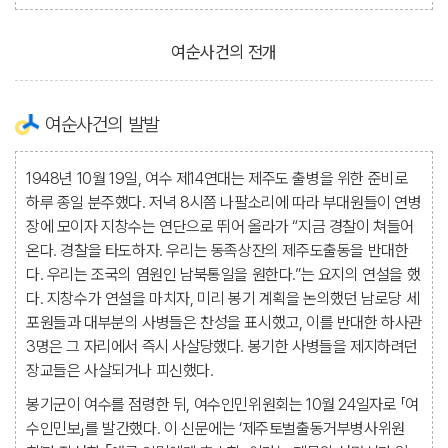
여순사건의 전개
여순사건의 발발
1948년 10월 19일, 여수 제14연대는 제주도 출병을 위한 준비로
하루 종일 분주했다. 저녁 8시쯤 나팔소리에 따라 부대원들이 연병
장에 모이자 지창수는 연단으로 뛰어 올라가 “지금 경찰이 쳐들어
온다. 경찰을 타도하자. 우리는 동족상잔의 제주도출동을 반대한
다. 우리는 조국의 염원인 남북통일을 원한다.”는 요지의 연설을 했
다. 지창수가 연설을 마치자, 미리 봉기 계획을 논의했던 남로당 세
포원들과 대부분의 사병들은 찬성을 표시했고, 이를 반대한 하사관
3명은 그 자리에서 즉시 사살당했다. 봉기한 사병들을 제지하려던
장교들은 사살되거나 피신했다.
봉기군이 여수를 점령한 뒤, 여수인민위원회는 10월 24일자로 「여
수인민보」를 발간했다. 이 신문에는 ‘제주토벌출동거부병사위원