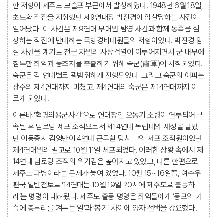
한 저항이 제주도 모슬포 부근에서 발생하였다. 1948년 6월 18일,
초토화 작전을 지휘했던 제9연대장 박진경이 암살당하는 사건이
일어났다. 이 사건은 제9연대 부대원 탈영 사건과 함께 동족을 살
상하는 작전에 반대하는 국방경비대원들의 저항이었다. 박진경 암
살 사건을 계기로 전군 차원의 사상검열이 이루어지면서 군 내부에
침투한 좌익과 동조자를 축출하기 위해 숙군(肅軍)이 시작되었다.
숙군은 각 연대별로 광범위하게 진행되었다. 그리고 숙군의 여파는
광주의 제4연대까지 미쳤고, 제4연대의 숙군은 제14연대까지 이
르게 되었다.
이른바 ‘혁명의용군사건’으로 연대장인 오동기 소령이 연루되어 구
속된 후 남로당 세포 조직으로서 제14연대 독립대와 재정을 맡았
던 이등중사 김영만이 4연대 근무할 당시 그의 세포 조직원이었던
제4연대원의 밀고로 10월 11일 체포되었다. 이러한 상황 속에서 제
14연대 남로당 조직의 위기감은 높아지고 있었고, 다른 한편으로
제주도 파병이라는 문제가 놓여 있었다. 10월 15∼16일쯤, 여수우
편국 일반전보로 ‘14연대는 10월 19일 20시에 제주도로 출동하
라’는 명령이 내려왔다. 제주도 출동 명령은 좌익들에게 ‘동포의 가
슴에 총부리를 겨누는 일’과 ‘봉기’ 사이에 양자 선택을 강요했다.