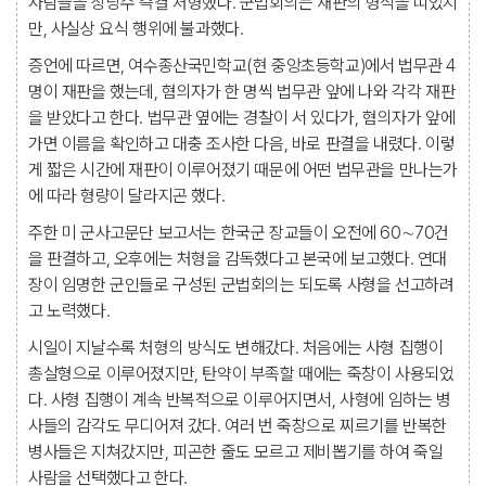
사람들을 상당수 즉결 처형했다. 군법회의는 재판의 형식을 띠었지
만, 사실상 요식 행위에 불과했다.
증언에 따르면, 여수종산국민학교(현 중앙초등학교)에서 법무관 4
명이 재판을 했는데, 혐의자가 한 명씩 법무관 앞에 나와 각각 재판
을 받았다고 한다. 법무관 옆에는 경찰이 서 있다가, 혐의자가 앞에
가면 이름을 확인하고 대충 조사한 다음, 바로 판결을 내렸다. 이렇
게 짧은 시간에 재판이 이루어졌기 때문에 어떤 법무관을 만나는가
에 따라 형량이 달라지곤 했다.
주한 미 군사고문단 보고서는 한국군 장교들이 오전에 60∼70건
을 판결하고, 오후에는 처형을 감독했다고 본국에 보고했다. 연대
장이 임명한 군인들로 구성된 군법회의는 되도록 사형을 선고하려
고 노력했다.
시일이 지날수록 처형의 방식도 변해갔다. 처음에는 사형 집행이
총살형으로 이루어졌지만, 탄약이 부족할 때에는 죽창이 사용되었
다. 사형 집행이 계속 반복적으로 이루어지면서, 사형에 임하는 병
사들의 감각도 무디어져 갔다. 여러 번 죽창으로 찌르기를 반복한
병사들은 지쳐갔지만, 피곤한 줄도 모르고 제비뽑기를 하여 죽일
사람을 선택했다고 한다.