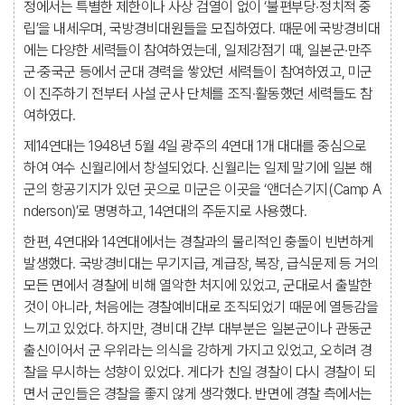
정에서는 특별한 제한이나 사상 검열이 없이 ‘불편부당·정치적 중
립’을 내세우며, 국방경비대원들을 모집하였다. 때문에 국방경비대
에는 다양한 세력들이 참여하였는데, 일제강점기 때, 일본군·만주
군·중국군 등에서 군대 경력을 쌓았던 세력들이 참여하였고, 미군
이 진주하기 전부터 사설 군사 단체를 조직·활동했던 세력들도 참
여하였다.
제14연대는 1948년 5월 4일 광주의 4연대 1개 대대를 중심으로
하여 여수 신월리에서 창설되었다. 신월리는 일제 말기에 일본 해
군의 항공기지가 있던 곳으로 미군은 이곳을 ‘앤더슨기지(Camp A
nderson)’로 명명하고, 14연대의 주둔지로 사용했다.
한편, 4연대와 14연대에서는 경찰과의 물리적인 충돌이 빈번하게
발생했다. 국방경비대는 무기지급, 계급장, 복장, 급식문제 등 거의
모든 면에서 경찰에 비해 열악한 처지에 있었고, 군대로서 출발한
것이 아니라, 처음에는 경찰예비대로 조직되었기 때문에 열등감을
느끼고 있었다. 하지만, 경비대 간부 대부분은 일본군이나 관동군
출신이어서 군 우위라는 의식을 강하게 가지고 있었고, 오히려 경
찰을 무시하는 성향이 있었다. 게다가 친일 경찰이 다시 경찰이 되
면서 군인들은 경찰을 좋지 않게 생각했다. 반면에 경찰 측에서는