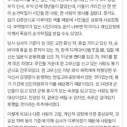
우익 인사, 우익 단체 청년들이 맡았는데, 이들이 가리킨 단 한 번
의 손가락질이 시민들 한 사람, 한 사람의 생사를 갈랐다. 증거도
없이 심증만으로 이루어진 색출 때문에 시민들은 공포에 사로잡혔
다. 부역혐의가 없는 시민이라도 운이 나쁘면 착각이나 개인감정에
의해서 죽음의 손가락질을 받을 수도 있었다.
당시 심사의 기준이 된 것은 교전 중인 자, 총을 가지고 있는 자, 손
바닥에 총을 쥔 흔적이 있는 자, 흰색 지까다비(地下足袋, 일할 때
신는 일본식 운동화)를 신은 자, 미군용 팬티를 입은 자, 머리를 짧
게 깎은 자였다. 주민들 가운데 흰 고무신을 신고 있는 사람도 봉기
군으로 간주되었다. 흰 고무신은 지방 좌익 세력에게 처형당한 우
익인사 김영준이 운영하는 천일고무공장에서 만든 것이었는데, 봉
기 기간에 인민위원회가 이를 배급했기 때문이었다. 또 14연대 군
인들이 입고 있던 군용 표시가 있는 속옷을 입고 있는 사람도 혐의
대상이었다. 진압된 뒤, 겉옷은 버릴 수 있지만, 속옷은 갈아입지
못했을 것이라는 추측에서였다.
이렇게 외모나 다른 사람의 고발, 개인적 감정에 의한 중상모략, 강
요된 자백 등의 기준에 의해 심사가 이루어졌기 때문에 사람들이