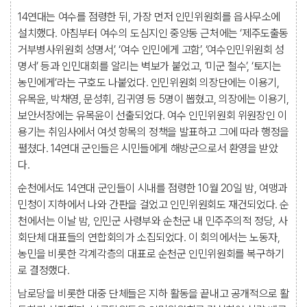
14연대는 여수를 점령한 뒤, 가장 먼저 인민위원회를 읍사무소에
설치했다. 아침부터 여수의 도심지인 중앙동 근처에는 ‘제주도출동
거부병사위원회 성명서’, ‘여수 인민에게 고함’, ‘여수인민위원회 성
명서’ 등과 인민대회를 알리는 벽보가 붙었고, ‘미군 철수’, ‘토지는
농민에게’라는 구호도 나붙었다. 인민위원회 의장단에는 이용기,
유목윤, 박채영, 문성휘, 김귀영 등 5명이 뽑혔고, 의장에는 이용기,
보안서장에는 유목윤이 선출되었다. 여수 인민위원회 위원장인 이
용기는 취임사에서 여섯 항목의 정책을 발표하고 그에 따라 행정을
펼쳤다. 14연대 군인들은 시민들에게 해방군으로서 환영을 받았
다.
순천에서도 14연대 군인들이 시내를 점령한 10월 20일 밤, 여맹과
민청이 지하에서 나와 간판을 걸었고 인민위원회도 재건되었다. 순
천에서는 이날 밤, 인민군 사령부와 순천군 내 민주주의적 정당, 사
회단체 대표들의 연합회의가 소집되었다. 이 회의에서는 노동자,
농민을 비롯한 각계각층의 대표로 순천군 인민위원회를 복구하기
로 결정했다.
남로당을 비롯한 대중 단체들은 지하 활동을 끝내고 공개적으로 활