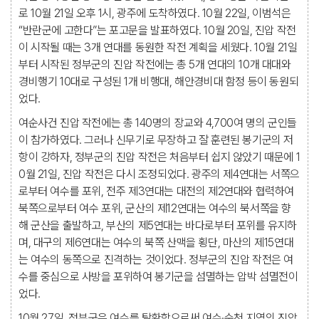
로 10월 21일 오후 1시, 광주에 도착하였다. 10월 22일, 이범석은
“반란군에 고한다”는 포고문을 발표하였다. 10월 20일, 진압 작전
이 시작될 때는 3개 연대를 동원한 작전 계획을 세웠다. 10월 21일
부터 시작된 정부군의 진압 작전에는 총 5개 연대의 10개 대대와
경비행기 10대로 구성된 1개 비행대, 해안경비대 함정 등이 동원되
었다.
여순사건 진압 작전에는 총 140명의 장교와 4,700여 명의 군인들
이 참가하였다. 그러나 신무기로 무장하고 잘 훈련된 봉기군의 저
항이 강하자, 정부군의 진압 작전은 처음부터 쉽지 않았기 때문에 1
0월 21일, 진압 작전은 다시 조정되었다. 광주의 제4연대는 서쪽으
로부터 여수를 포위, 전주 제3연대는 대전의 제2연대와 협력하여
북쪽으로부터 여수 포위, 군산의 제12연대는 여수의 북서쪽을 향
해 군산을 출발하고, 부산의 제5연대는 바다로부터 포위를 유지하
며, 대구의 제6연대는 여수의 북쪽 산맥을 횡단, 마산의 제15연대
는 여수의 동쪽으로 진격하는 것이었다. 정부군의 진압 작전은 여
수를 중심으로 사방을 포위하여 봉기군을 섬멸하는 압박 섬멸전이
었다.
10월 27일, 정부군은 여수를 탈환함으로써 여수·순천 지역의 진압