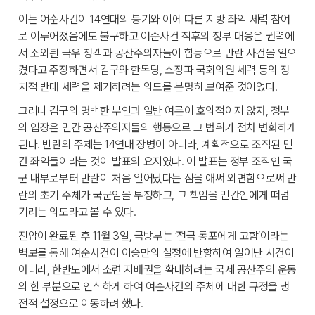
이는 여순사건이 14연대의 봉기와 이에 따른 지방 좌익 세력 참여
로 이루어졌음에도 불구하고 여순사건 직후의 정부 대응은 권력에
서 소외된 극우 정객과 공산주의자들이 합동으로 반란 사건을 일으
켰다고 주장하면서 김구와 한독당, 소장파 국회의원 세력 등의 정
치적 반대 세력을 제거하려는 의도를 분명히 보여준 것이었다.
그러나 김구의 명백한 부인과 일반 여론이 호의적이지 않자, 정부
의 입장은 민간 공산주의자들의 행동으로 그 범위가 점차 변화하게
된다. 반란의 주체는 14연대 장병이 아니라, 계획적으로 조직된 민
간 좌익들이라는 것이 발표의 요지였다. 이 발표는 정부 조직인 국
군 내부로부터 반란이 처음 일어났다는 점을 애써 외면함으로써 반
란의 초기 주체가 국군임을 부정하고, 그 책임을 민간인에게 떠넘
기려는 의도라고 볼 수 있다.
진압이 완료된 후 11월 3일, 국방부는 ‘전국 동포에게 고함’이라는
벽보를 통해 여순사건이 이승만의 실정에 반항하여 일어난 사건이
아니라, 한반도에서 소련 지배권을 확대하려는 국제 공산주의 운동
의 한 부분으로 인식하게 하여 여순사건의 주체에 대한 규정을 냉
전적 설정으로 이동하려 했다.