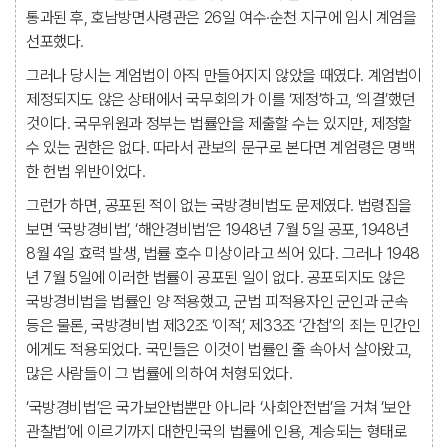
통과된 후, 호남방면사령관은 26일 여수·순천 지구에 임시 계엄을
선포했다.
그러나 당시는 계엄법이 아직 만들어지지 않았을 때였다. 계엄법이
제정되지도 않은 상태에서 국무회의가 이를 ‘제정’하고, ‘의결’했던
것이다. 국무위원과 정부는 법률안을 제출할 수는 있지만, 제정할
수 있는 권한은 없다. 따라서 관보의 문구로 본다면 계엄령은 명백
한 헌법 위반이었다.
그런가 하면, 공포된 적이 없는 국방경비법도 문제였다. 법령집을
보면 ‘국방경비법’, ‘해안경비법’은 1948년 7월 5일 공포, 1948년
8월 4일 효력 발생, 법률 호수 미상이라고 씌어 있다. 그러나 1948
년 7월 5일에 이러한 법률이 공포된 일이 없다. 공포되지도 않은
국방경비법을 법률인 양 적용했고, 군법 피적용자인 군인과 군속
등은 물론, 국방경비법 제32조 ‘이적’, 제33조 ‘간첩’의 죄는 민간인
에게도 적용되었다. 국민들은 이것이 법률인 줄 속아서 살아왔고,
많은 사람들이 그 법률에 의하여 처형되었다.
‘국방경비법’은 국가보안법뿐만 아니라 ‘사회안전법’을 거쳐 ‘보안
관찰법’에 이르기까지 대한민국의 법률에 인용, 계승되는 형태로