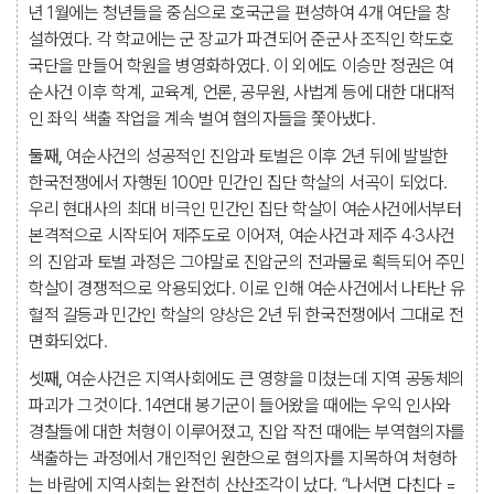
년 1월에는 청년들을 중심으로 호국군을 편성하여 4개 여단을 창
설하였다. 각 학교에는 군 장교가 파견되어 준군사 조직인 학도호
국단을 만들어 학원을 병영화하였다. 이 외에도 이승만 정권은 여
순사건 이후 학계, 교육계, 언론, 공무원, 사법계 등에 대한 대대적
인 좌익 색출 작업을 계속 벌여 혐의자들을 쫓아냈다.
둘째,
여순사건의 성공적인 진압과 토벌은 이후 2년 뒤에 발발한
한국전쟁에서 자행된 100만 민간인 집단 학살의 서곡이 되었다.
우리 현대사의 최대 비극인 민간인 집단 학살이 여순사건에서부터
본격적으로 시작되어 제주도로 이어져, 여순사건과 제주 4·3사건
의 진압과 토벌 과정은 그야말로 진압군의 전과물로 획득되어 주민
학살이 경쟁적으로 악용되었다. 이로 인해 여순사건에서 나타난 유
혈적 갈등과 민간인 학살의 양상은 2년 뒤 한국전쟁에서 그대로 전
면화되었다.
셋째,
여순사건은 지역사회에도 큰 영향을 미쳤는데 지역 공동체의
파괴가 그것이다. 14연대 봉기군이 들어왔을 때에는 우익 인사와
경찰들에 대한 처형이 이루어졌고, 진압 작전 때에는 부역혐의자를
색출하는 과정에서 개인적인 원한으로 혐의자를 지목하여 처형하
는 바람에 지역사회는 완전히 산산조각이 났다. “나서면 다친다 =