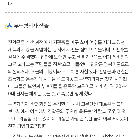
다.
부역혐의자 색출
진압군은 수색 과정에서 기관총을 마구 쏘며 여수를 지키고 있던
세력의 저항을 제압하는 동시에 시민을 집밖으로 몰아내고 민가를
샅샅이 수색했다. 집안에 있으면 무조건 봉기군으로 여겨 쏴버린다
고 경고하고는 주민들을 집 밖으로 내몰았다. 진압군은 봉기군으로
의심되거나, 조금의 저항이라도 보이면 사살했다. 진압군과 경찰은
초등학교 운동장에 시민들을 모아놓고 부역혐의자를 찾기 시작했
다. 그들은 노인과 부녀자들을 운동장 모퉁이로 가게 한 뒤, 20∼4
0대 남자들에게는 옷을 벗고 속옷만 입게 했다.
부역혐의자 색출 과정을 목격한 미 군사 고문단원 대로우는 그의
보고서에서 여수에서 진압군의 주요한 목표는 ‘약탈’과 ‘강간’이었
으며, ‘의심할 것도 없이 이 과정은 가장 난폭한 꿈이 이루어지듯이
진행’되었다고 적었다.
부역혐의자를 찾는 일은 여순사건에서 살아남은 그 지역의 경찰,