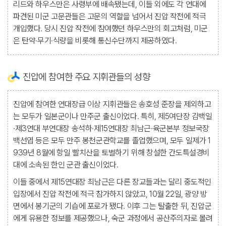
리드와 하우스만은 사령부에 배속됐는데, 이들 외에도 각 연대에
파견된 미군 고문관들은 고문의 역할을 넘어서 진압 작전에 적극
개입했다. 당시 진압 작전에 참여했던 하우스만의 회고처럼, 미군
은 탄약·무기·식량을 비롯해 통신수단까지 제공하였다.
진압에 참여한 주요 지휘관들의 성향
진압에 참여한 연대장급 이상 지휘관들은 송호성 준장을 제외하고
는 모두가 일본군이나 만주군 출신이었다. 특히, 제5여단장 김백일
·제3연대 부연대장 송석하·제15연대장 최남근·육군본부 정보국장
백선엽 등은 모두 만주 봉천군관학교를 졸업했으며, 모두 일제가 1
939년 8월에 항일 빨치산을 토벌하기 위해 창설한 간도특설경비
대에 소속된 한인 군관 출신이었다.
이들 중에서 제15연대장 최남근은 다른 장교들과는 달리 중도적인
입장에서 진압 작전에 적극 참가하지 않았고, 10월 22일, 광양 방
면에서 봉기군의 기습에 포로가 됐다. 이후 그는 탈출한 뒤, 진압군
에게 유용한 정보를 제공했으나, 숙군 과정에서 공산주의자로 몰려