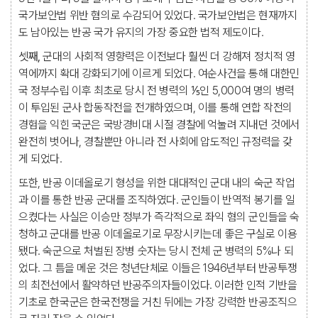
국가보안법 위반 혐의로 수감되어 있었다. 국가보안법은 현재까지
도 남아있는 반공 국가 유지의 가장 중요한 법적 제도이다.
셋째,
군대의 사회적 영향력은 이전보다 훨씬 더 강해져 정치적 영
역에까지 확대 강화되기에 이르게 되었다. 여순사건을 통해 대한민
국 정부수립 이후 최초로 당시 전 병력의 ⅕인 5,000여 명의 병력
이 투입된 군사 합동작전을 전개하였으며, 이를 통해 연합 작전의
경험을 익힌 국군은 국방경비대 시절 경찰에 억눌려 지내던 것에서
완전히 벗어나, 경찰뿐만 아니라 전 사회에 압도적인 규정력을 갖
게 되었다.
또한, 반공 이데올로기 형성을 위한 대대적인 군대 내의 숙군 작업
과 이를 통한 반공 군대를 조직하였다. 군인들이 반역적 봉기를 일
으켰다는 사실은 이승만 정부가 즉각적으로 좌익 혐의 군인들을 숙
청하고 군대를 반공 이데올로기로 무장시키는데 좋은 구실로 이용
됐다. 숙군으로 처벌된 장병 숫자는 당시 전체 군 병력의 5%나 되
었다. 그 틈을 메운 것은 청년단체로 이들은 1946년부터 반공투쟁
의 최전선에서 활약하던 반공주의자들이었다. 이러한 인적 기반을
기초로 한국군은 한국전쟁을 거친 뒤에는 가장 강력한 반공조직으