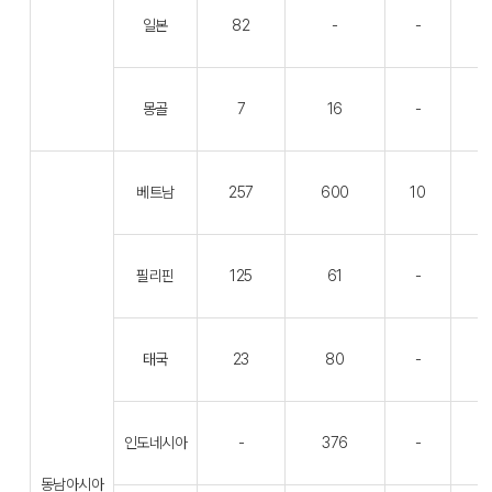
일본
82
-
-
몽골
7
16
-
베트남
257
600
10
필리핀
125
61
-
태국
23
80
-
인도네시아
-
376
-
동남아시아