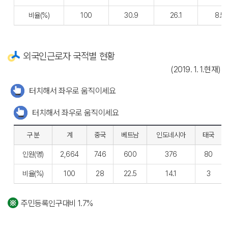
비율(%)
100
30.9
26.1
8.5
외국인근로자 국적별 현황
(2019. 1. 1.현재)
터치해서 좌우로 움직이세요
터치해서 좌우로 움직이세요
구 분
계
중국
베트남
인도네시아
태국
인원(명)
2,664
746
600
376
80
비율(%)
100
28
22.5
14.1
3
주민등록인구대비 1.7%