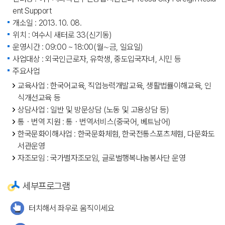
ent Support
개소일 : 2013. 10. 08.
위치 : 여수시 새터로 33(신기동)
운영시간 : 09:00 ~ 18:00(월∼금, 일요일)
사업대상 : 외국인근로자, 유학생, 중도입국자녀, 시민 등
주요사업
교육사업 : 한국어교육, 직업능력개발교육, 생활법률이해교육, 인
식개선교육 등
상담사업 : 일반 및 방문상담 (노동 및 고용상담 등)
통ㆍ번역 지원 : 통ㆍ번역서비스(중국어, 베트남어)
한국문화이해사업 : 한국문화체험, 한국전통스포츠체험, 다문화도
서관운영
자조모임 : 국가별자조모임, 글로벌행복나눔봉사단 운영
세부프로그램
터치해서 좌우로 움직이세요