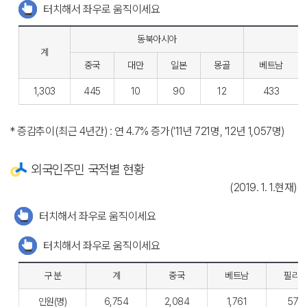
터치해서 좌우로 움직이세요
동북아시아
계
중국
대만
일본
몽골
베트남
1,303
445
10
90
12
433
* 증감추이(최근 4년간) : 연 4.7% 증가('11년 721명, '12년 1,057명)
외국인주민 국적별 현황
(2019. 1. 1.현재)
터치해서 좌우로 움직이세요
터치해서 좌우로 움직이세요
구 분
계
중국
베트남
필리
인원(명)
6,754
2,084
1,761
577