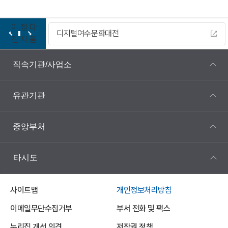
이
정
다
디지털여수문화대전
전
지
음
직속기관/사업소
유관기관
중앙부처
타시도
사이트맵
개인정보처리방침
이메일무단수집거부
부서 전화 및 팩스
누리집 개선 의견
저작권 정책