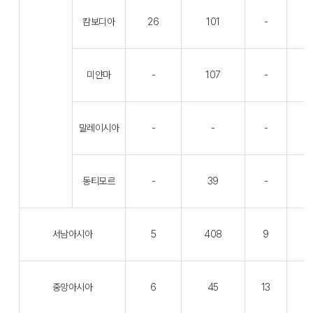
캄보디아
26
101
-
미얀마
-
107
-
말레이시아
-
-
-
동티모르
-
39
-
서남아시아
5
408
9
중앙아시아
6
45
13