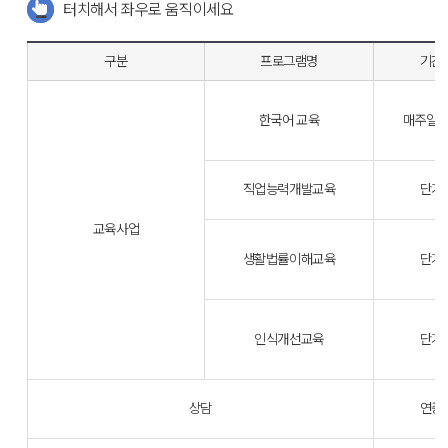
터치해서 좌우로 움직이세요
구분
프로그램명
기간
한국어 교육
매주일
직업능력개발교육
단기
교육사업
생활법률이해교육
단기
인식개선교육
단기
상담
연중