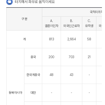
터치해서 좌우로 움직이세요
국적미취득
구 분
A.
B.
C.
결혼이민자
외국인근로자
유학생
외국
계
813
2,664
58
중국
200
703
21
한국계중국
48
43
-
동북아시아
대만
-
-
-