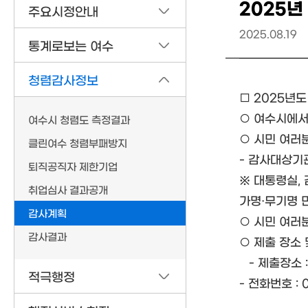
2025년
주요시정안내
2025.08.19
통계로보는 여수
청렴감사정보
□ 2025년
○ 여수시에서
여수시 청렴도 측정결과
○ 시민 여러
클린여수 청렴부패방지
- 감사대상기관 :
퇴직공직자 제한기업
※ 대통령실,
취업심사 결과공개
가명·무기명 
감사계획
○ 시민 여러
감사결과
○ 제출 장소 
- 제출장소 :
적극행정
- 전화번호 : 