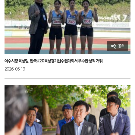
공유
여수시청 육상팀, 한국U20육상경기선수권대회서 우수한 성적 거둬
2026-05-19