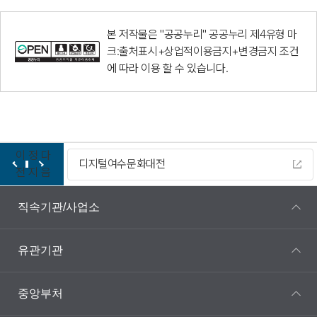
본 저작물은 "공공누리"
공공누리 제4유형 마
크:출처표시+상업적이용금지+변경금지
조건
에 따라 이용 할 수 있습니다.
이
정
다
디지털여수문화대전
전
지
음
직속기관/사업소
유관기관
중앙부처