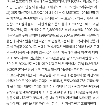
여금은 2,000억 원, 가용예산은 2,360억원, 1인 100만원 이상도 가능,
시민 1인당 40만원 이상 지급 □ 해명자료 ❍ 3.27일자 “여수시(회계
과) 제공 결산관련 보도자료” 에 대하여 ✧ 이 보도자료는 2019년말 기
준 회계연도 결산결과를 시민들에게 알리는 보도임. - 제목 : 여수시 살
림살이 2조원대 돌파,... 세입.세출 꾸준히 증가 ✧ 2019년도에 쓰고 남
은 집행잔액, 즉 순세계잉여금 2,389억원은 예상 초과세입 390억원과
다음연도를 위해 절약한 1,999억원으로 2020년도 본예산에 시민복리
증진과 지역개발을 위한 사업비로 편성했다는 내용이 적시되어 있음에
도 불구하고 2020년도 본예산 편성사항은 언급없이 2019년 남은 금액
만 논평내용에 적시되어 있음. ❍ “여수시 가용예산 활용 의견”에 대하
여 ✧ 보도자료에 언급했듯이 2019년말 남은 금액 2,389억원 중 2,19
6억원은 2020년도 본예산에 편성했고 남은 일반회계 금액 193억원은
2020년 본예산 편성 이후 추가로 발생이 예상되는 복지분야 등 국.도
비 보조사업에 대한 시비 부담분을 제1회 추경에 편성해야 할 예산으로
가용재원으로 볼수 없는 금액임. ✧ 따라서, 코로나19와 같은 긴급상황
에 쓸수 있는 재원은 본예산에 편성된 예비비 159억원과 재난관리기금
249억원 등 408억원이며 ✧ 이 중 코로나19 예방과 대응을 위해 9억
원을 이미 사용했고 향후 재난을 대비한 법정 기본경비 63억원을 남겨
놓아야 하는 금액을 제외하면 순수한 여수시 가용재원은 336억원이