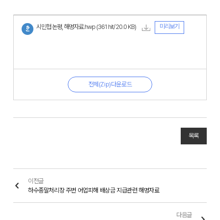
미리보기
시민협 논평, 해명자료.hwp
(361 hit/ 20.0 KB)
전체(Zip)다운로드
목록
이전글
하수종말처리장 주변 어업피해 배상금 지급관련 해명자료
다음글