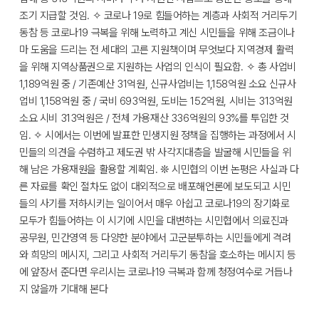
조기 지급할 것임. ✧ 코로나 19로 힘들어하는 계층과 사회적 거리두기
동참 등 코로나19 극복을 위해 노력하고 계신 시민들을 위해 조금이나
마 도움을 드리는 전 세대의 고른 지원책이며 무엇보다 지역경제 활력
을 위해 지역상품권으로 지원하는 사업의 인식이 필요함. ✧ 총 사업비
1,189억원 중 / 기존예산 31억원, 신규사업비는 1,158억원 소요 신규사
업비 1,158억원 중 / 국비 693억원, 도비는 152억원, 시비는 313억원
소요 시비 313억원은 / 전체 가용재산 336억원의 93%를 투입한 것
임. ✧ 시에서는 이번에 발표한 민생지원 정책을 집행하는 과정에서 시
민들의 의견을 수렴하고 제도권 밖 사각지대층을 발굴해 시민들을 위
해 남은 가용재원을 활용할 계획임. ❊ 시민협의 이번 논평은 사실과 다
른 자료를 확인 절차도 없이 대외적으로 배포해언론에 보도되고 시민
들의 사기를 저하시키는 일이어서 매우 아쉽고 코로나19의 장기화로
모두가 힘들어하는 이 시기에 시민을 대변하는 시민협에서 의료진과
공무원, 민간영역 등 다양한 분야에서 고군분투하는 시민들에게 격려
와 희망의 메시지, 그리고 사회적 거리두기 동참을 호소하는 메시지 등
에 앞장서 준다면 우리시는 코로나19 극복과 함께 청정여수로 거듭나
지 않을까 기대해 본다