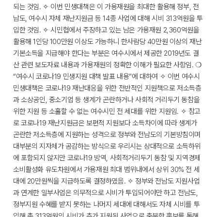
되는 것임. ✧ 이번 민생대책은 이 가용재원을 최대한 활용해 정부, 전
남도, 여수시 자체 재난지원금 등 14종 사업에 대해 시비 313억원을 투
입한 것임. ✧ 시민협에서 주장하고 있는 남은 가용재원 2,360억원을
활용해 1인당 100만원 이상도 가능하니 한사람당 40만원 이상의 재난
기본소득을 지급해야 한다는 부분은 여수시에서 제공한 2019년도 결
산 관련 보도자료 내용과 가용재원의 정확한 이해가 필요한 사항임. ❍
“여수시 코로나19 민생지원 대책 발표 내용”에 대하여 ✧ 이번 여수시
민생대책은 코로나19 재난대응을 위한 전반적인 지원책으로 저소득층
과 소상공인, 중소기업 등 생계가 곤란하거나 사회적 거리두기 동참을
위한 지원 등 소홀할 수 없는 여수시민 전 세대를 위한 지원임. ✧ 참고
로 코로나19 재난지원금은 보편적 지원보다 소득차이에 따라 생계가
곤란한 저소득층에 지원하는 성격으로 정부와 전남도의 기본방침이며
대부분의 지자체가 공감하는 방식으로 우리시는 상대적으로 소득하위
에 포함되지 않지만 코로나19 방역, 사회적거리두기 동참 및 지역경제
소비활성화 유도차원에서 가용재원 최대 범위내에서 상위 30% 전 세
대에 20만원씩을 지급하도록 결정하였음. ✧ 정부와 전남도 지원사업
과 연계한 일부사업은 의무적으로 시비가 투입되어야만 하고 전남도,
정부지원 수혜를 받지 못하는 나머지 세대에 대해서도 자체 시비를 투
입해 총 313억원의 시비가 추가 지원된 사업으로 충분한 홍보를 통해