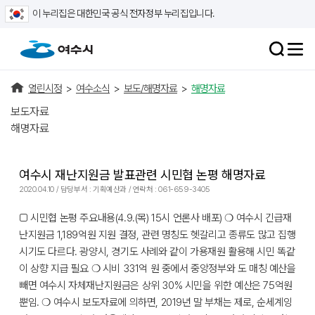
이 누리집은 대한민국 공식 전자정부 누리집입니다.
열린시정
>
여수소식
>
보도/해명자료
>
해명자료
보도자료
해명자료
여수시 재난지원금 발표관련 시민협 논평 해명자료
2020.04.10 / 담당부서 : 기획예산과 / 연락처 : 061-659-3405
□ 시민협 논평 주요내용(4.9.(목) 15시 언론사 배포) ❍ 여수시 긴급재
난지원금 1,189억원 지원 결정, 관련 명칭도 헷갈리고 종류도 많고 집행
시기도 다르다. 광양시, 경기도 사례와 같이 가용재원 활용해 시민 똑같
이 상향 지급 필요 ❍ 시비 331억 원 중에서 중앙정부와 도 매칭 예산을
빼면 여수시 자체재난지원금은 상위 30% 시민을 위한 예산은 75억원
뿐임. ❍ 여수시 보도자료에 의하면, 2019년 말 부채는 제로, 순세계잉