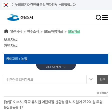
이 누리집은 대한민국 공식 전자정부 누리집입니다.
열린시정
>
여수소식
>
보도/해명자료
>
보도자료
보도자료
해명자료
카테고리 >
농업
카테고리 열기
검색어를 입력하세요
총 898건
[농업] 여수시, 학교·유치원·어린이집 친환경 급식 지원에 272억 원 투입
농산물유통과 /