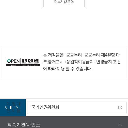
더보기
(3/60)
본 저작물은 "공공누리"
공공누리 제4유형 마
크:출처표시+상업적이용금지+변경금지
조건
에 따라 이용 할 수 있습니다.
이
정
다
다누리
전
지
음
직속기관/사업소