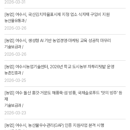
2026-03-31
[농업] 여수시, 국산김치자율표시제 지정 업소 식자재 구입비 지원
농산물유통과 /
2026-03-26
[농업] 여수시, 생성형 AI 기반 농업경영·마케팅 교육 성공적 마무리
기술보급과 /
2026-03-26
[농업] 여수시농업기술센터, 2026년 학교 도시농부 자투리텃밭 운영
농촌진흥과 /
2026-03-25
[농업] 여수 돌산 홍갓·거문도 해풍쑥·섬 방풍, 국제슬로푸드 ‘맛의 방주’ 등
재
기술보급과 /
2026-03-23
[농업] 여수시, 농산물우수관리(GAP) 인증 지원사업 본격 시행