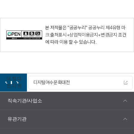
본 저작물은 "공공누리"
공공누리 제4유형 마
크:출처표시+상업적이용금지+변경금지
조건
에 따라 이용 할 수 있습니다.
이
정
다
디지털여수문화대전
전
지
음
직속기관/사업소
유관기관