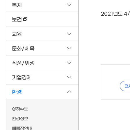
복지
2021년도 
보건
교육
문화/체육
식품/위생
기업경제
전
환경
상하수도
환경정보
매립장안내