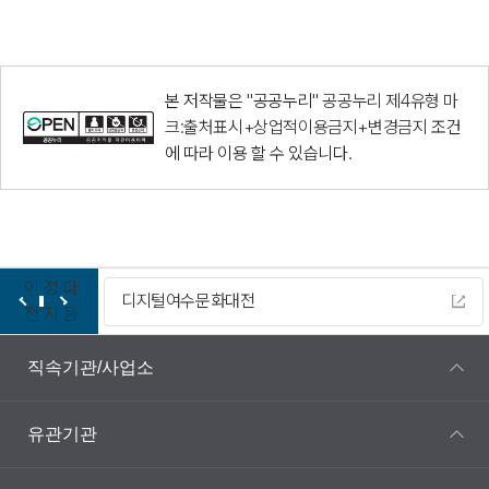
본 저작물은 "공공누리"
공공누리 제4유형 마
크:출처표시+상업적이용금지+변경금지
조건
에 따라 이용 할 수 있습니다.
이
정
다
디지털여수문화대전
전
지
음
직속기관/사업소
유관기관