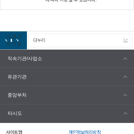
이
정
다
다누리
전
지
음
직속기관/사업소
유관기관
중앙부처
타시도
사이트맵
개인정보처리방침