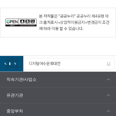
본 저작물은 "공공누리"
공공누리 제4유형 마
크:출처표시+상업적이용금지+변경금지
조건
에 따라 이용 할 수 있습니다.
이
정
다
디지털여수문화대전
전
지
음
직속기관/사업소
유관기관
중앙부처