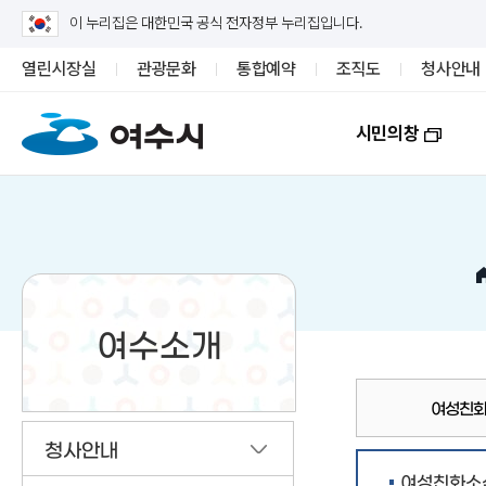
이 누리집은 대한민국 공식 전자정부 누리집입니다.
열린시장실
관광문화
통합예약
조직도
청사안내
시민의창
여수소개
여성친화
청사안내
여성친화소