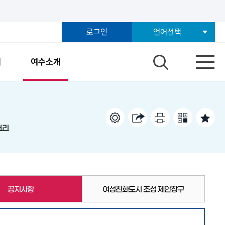
로그인
언어선택
개
여수소개
러리
공지사항
여성친화도시 조성 제안창구