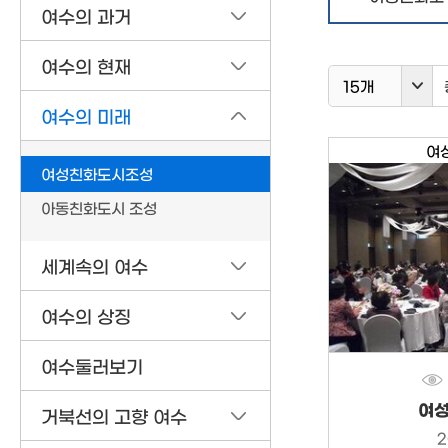
여수의 과거
여수의 현재
15개
여수의 미래
여
여성친화도시조성
아동친화도시 조성
세계속의 여수
여수의 상징
여수둘러보기
여성
거북선의 고향 여수
2