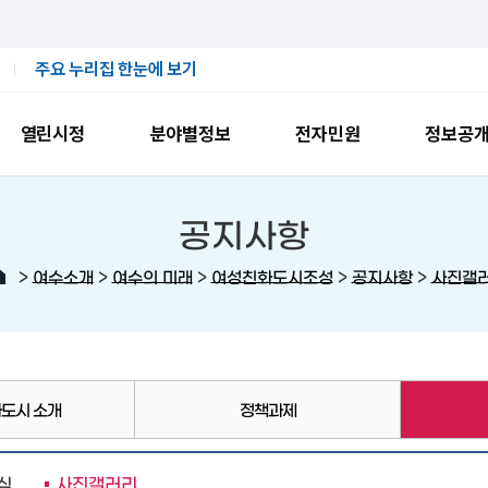
주요 누리집 한눈에 보기
열린시정
분야별정보
전자민원
정보공
공지사항
>
>
>
>
>
여수소개
여수의 미래
여성친화도시조성
공지사항
사진갤
도시 소개
정책과제
식
사진갤러리