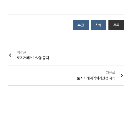
수정
삭제
목록
이전글
토지거래허가사항 공지
다음글
토지거래계약허가신청 서식