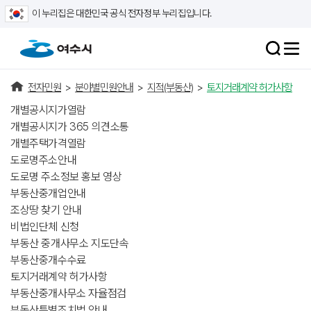
이 누리집은 대한민국 공식 전자정부 누리집입니다.
전자민원
>
분야별민원안내
>
지적(부동산)
>
토지거래계약 허가사항
개별공시지가열람
개별공시지가 365 의견소통
개별주택가격열람
도로명주소안내
도로명 주소정보 홍보 영상
부동산중개업안내
조상땅 찾기 안내
비법인단체 신청
부동산 중개사무소 지도단속
부동산중개수수료
토지거래계약 허가사항
부동산중개사무소 자율점검
부동산특별조치법 안내