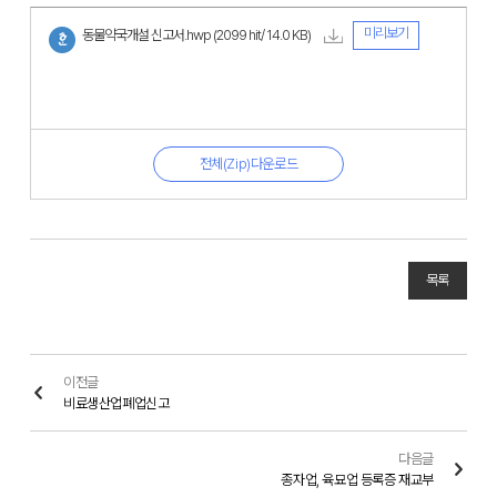
미리보기
동물약국개설 신고서.hwp
(2099 hit/ 14.0 KB)
전체(Zip)다운로드
목록
이전글
비료생산업폐업신고
다음글
종자업, 육묘업 등록증 재교부