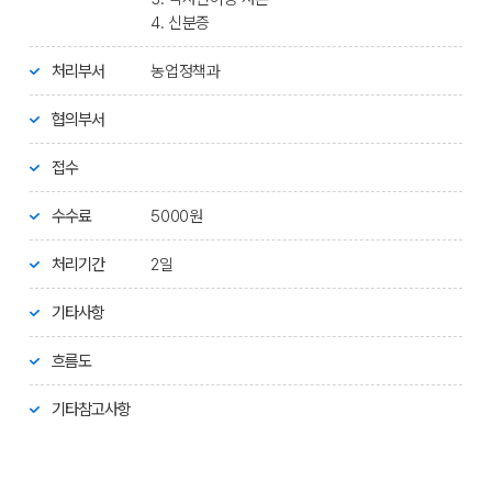
4. 신분증
처리부서
농업정책과
협의부서
접수
수수료
5000원
처리기간
2일
기타사항
흐름도
기타참고사항