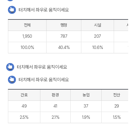
터치해서 좌우로 움직이세요
전체
행정
시설
사
1,950
787
207
100.0%
40.4%
10.6%
1
터치해서 좌우로 움직이세요
터치해서 좌우로 움직이세요
간호
환경
농업
전산
49
41
37
29
2.5%
2.1%
1.9%
1.5%