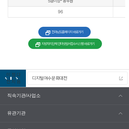
5급이상* 공무원
96
전라남도홈페이지 바로가기
지방자치단체 인터넷원서접수시스템 바로가기
이
정
다
디지털여수문화대전
전
지
음
직속기관/사업소
유관기관