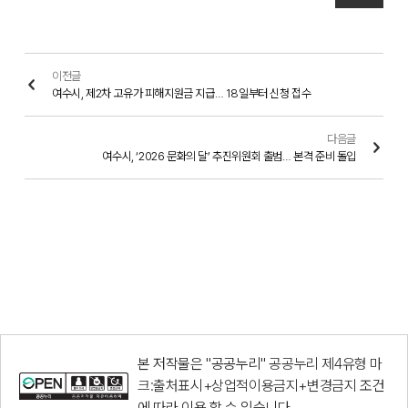
이전글
여수시, 제2차 고유가 피해지원금 지급… 18일부터 신청 접수
다음글
여수시, ‘2026 문화의 달’ 추진위원회 출범… 본격 준비 돌입
본 저작물은 "공공누리"
공공누리 제4유형 마
크:출처표시+상업적이용금지+변경금지
조건
에 따라 이용 할 수 있습니다.