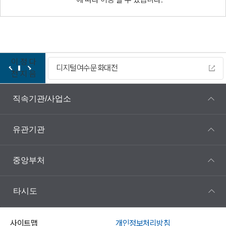
이
정
다
디지털여수문화대전
전
지
음
직속기관/사업소
유관기관
중앙부처
타시도
사이트맵
개인정보처리방침