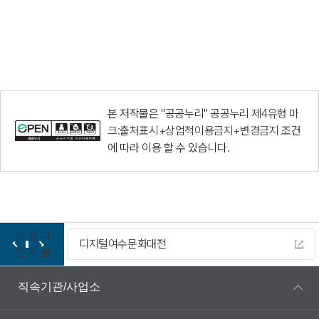
본 저작물은 "공공누리"
공공누리 제4유형 마
크:출처표시+상업적이용금지+변경금지
조건
에 따라 이용 할 수 있습니다.
이
정
다
디지털여수문화대전
전
지
음
직속기관/사업소