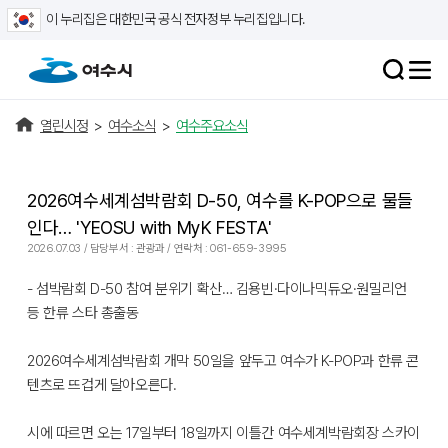
이 누리집은 대한민국 공식 전자정부 누리집입니다.
열린시정
>
여수소식
>
여수주요소식
2026여수세계섬박람회 D-50, 여수를 K-POP으로 물들
인다… 'YEOSU with MyK FESTA'
2026.07.03 / 담당부서 : 관광과 / 연락처 : 061-659-3995
- 섬박람회 D-50 참여 분위기 확산… 김용빈·다이나믹듀오·원밀리언
등 한류 스타 총출동
2026여수세계섬박람회 개막 50일을 앞두고 여수가 K-POP과 한류 콘
텐츠로 뜨겁게 달아오른다.
시에 따르면 오는 17일부터 18일까지 이틀간 여수세계박람회장 스카이