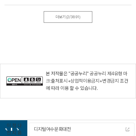
더보기
(2/3891)
본 저작물은 "공공누리"
공공누리 제4유형 마
크:출처표시+상업적이용금지+변경금지
조건
에 따라 이용 할 수 있습니다.
이
정
다
디지털여수문화대전
전
지
음