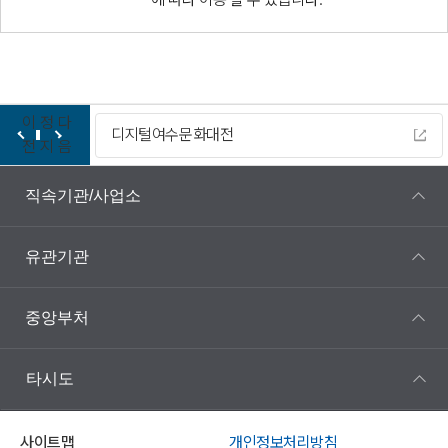
이
정
다
디지털여수문화대전
전
지
음
직속기관/사업소
유관기관
중앙부처
타시도
사이트맵
개인정보처리방침