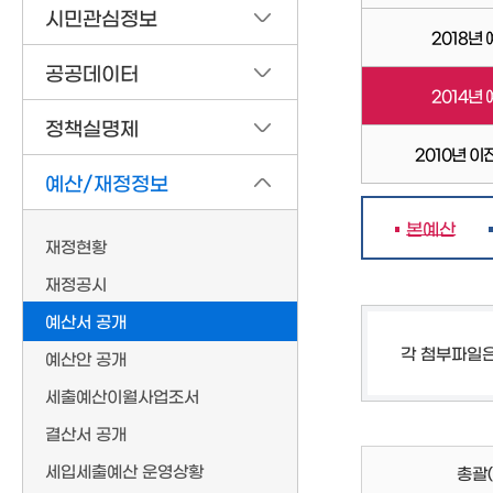
시민관심정보
2018년
공공데이터
2014년
정책실명제
2010년 이
예산/재정정보
본예산
재정현황
재정공시
예산서 공개
각 첨부파일
예산안 공개
세출예산이월사업조서
결산서 공개
세입세출예산 운영상황
총괄