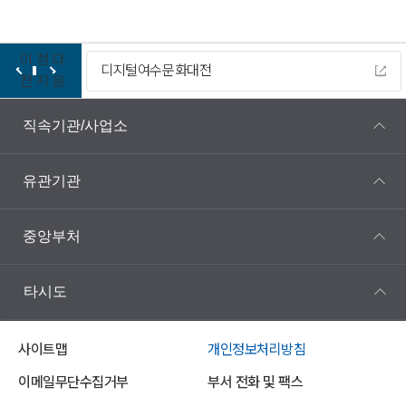
이
정
다
디지털여수문화대전
전
지
음
직속기관/사업소
유관기관
중앙부처
타시도
사이트맵
개인정보처리방침
이메일무단수집거부
부서 전화 및 팩스