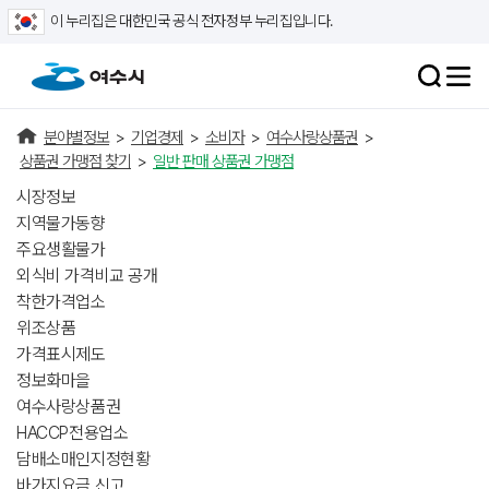
이 누리집은 대한민국 공식 전자정부 누리집입니다.
분야별정보
>
기업경제
>
소비자
>
여수사랑상품권
>
상품권 가맹점 찾기
>
일반 판매 상품권 가맹점
시장정보
지역물가동향
주요생활물가
외식비 가격비교 공개
착한가격업소
위조상품
가격표시제도
정보화마을
여수사랑상품권
HACCP전용업소
담배소매인지정현황
바가지요금 신고