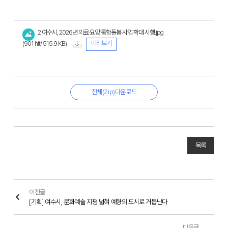
2 여수시, 2026년 의료·요양 통합돌봄 사업 확대 시행.jpg
미리보기
(901 hit/ 515.9 KB)
전체(Zip)다운로드
목록
이전글
[기획] 여수시, 문화예술 지평 넓혀 예향의 도시로 거듭난다
다음글