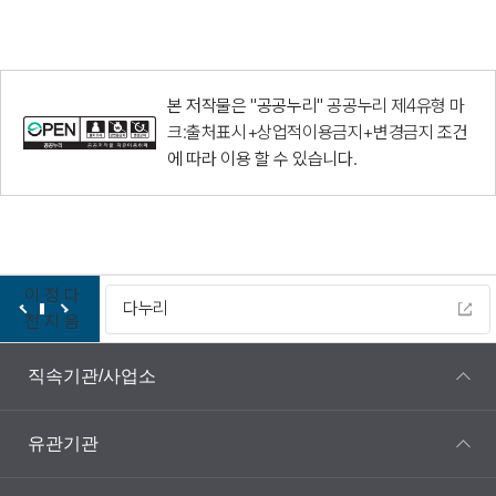
본 저작물은 "공공누리"
공공누리 제4유형 마
크:출처표시+상업적이용금지+변경금지
조건
에 따라 이용 할 수 있습니다.
이
정
다
다누리
전
지
음
직속기관/사업소
유관기관