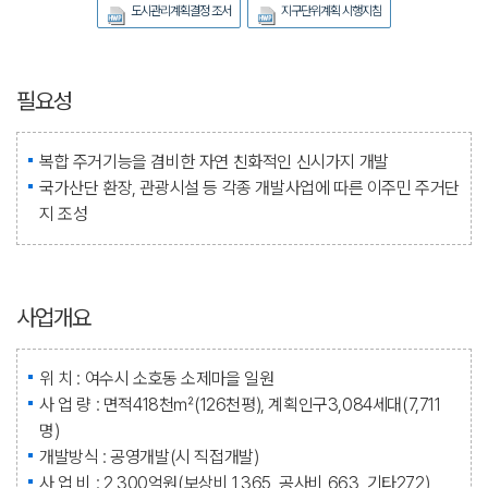
도시관리계획결정 조서
지구단위계획 시행지침
필요성
복합 주거기능을 겸비한 자연 친화적인 신시가지 개발
국가산단 환장, 관광시설 등 각종 개발사업에 따른 이주민 주거단
지 조성
사업개요
위 치 : 여수시 소호동 소제마을 일원
사 업 량 : 면적418천㎡(126천평), 계획인구3,084세대(7,711
명)
개발방식 : 공영개발(시 직접개발)
사 업 비 : 2,300억원(보상비 1,365, 공사비 663, 기타272)