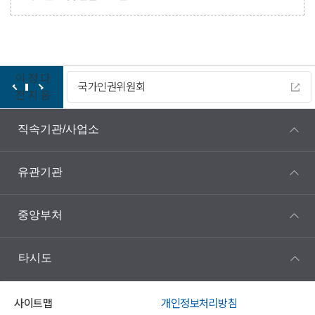
이
정
다
다누리
전
지
음
직속기관/사업소
유관기관
중앙부처
타시도
사이트맵
개인정보처리방침