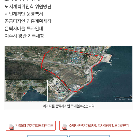
도시계획위원회 위원명단
시민계획단 운영백서
공공디자인 진흥계획
새창
은퇴자마을 투자안내
여수시 경관 기록
새창
이미지를 클릭하시면 크게볼수있습니다
건축물에 관한 계획도 다운로드
소제지구 택지개발사업 토지이용계획도 다운받기