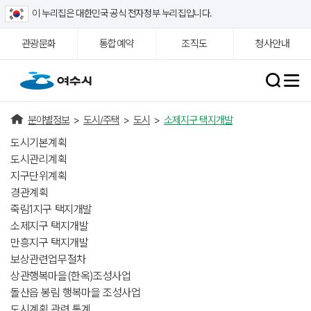
이 누리집은 대한민국 공식 전자정부 누리집입니다.
관광문화
통합예약
조직도
청사안내
분야별정보
>
도시/주택
>
도시
>
소제지구 택지개발
도시기본계획
도시관리계획
지구단위계획
경관계획
죽림1지구 택지개발
소제지구 택지개발
만흥지구 택지개발
보상관련업무절차
상관행복마을(한옥)조성사업
돌산읍 봉림 행복마을 조성사업
도시계획 관련 통계