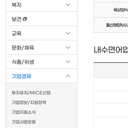
복지
육상양식
보건
돌산해양낚시
교육
문화/체육
내수면어업
식품/위생
기업경제
투자유치/MICE산업
기업정보/지원정책
기업지원소식
기업사랑운동