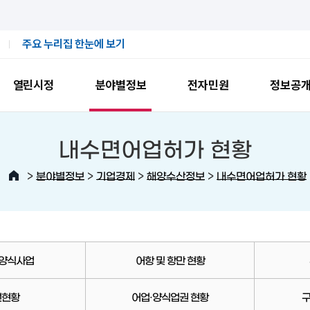
주요 누리집 한눈에 보기
열린시정
분야별정보
전자민원
정보공
내수면어업허가 현황
>
>
>
>
분야별정보
기업경제
해양수산정보
내수면어업허가 현황
 양식사업
어항 및 항만 현황
선현황
어업·양식업권 현황
구