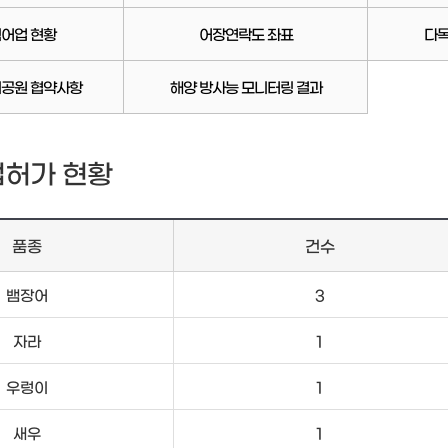
어업 현황
어장연락도 좌표
다
공원 협약사항
해양 방사능 모니터링 결과
허가 현황
품종
건수
뱀장어
3
자라
1
우렁이
1
새우
1