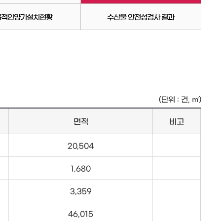
목적인양기설치현황
수산물 안전성검사 결과
(단위 : 건, ㎡)
면적
비고
20,504
1,680
3,359
46,015