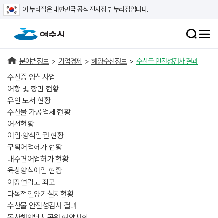
이 누리집은 대한민국 공식 전자정부 누리집입니다.
분야별정보
>
기업경제
>
해양수산정보
>
수산물 안전성검사 결과
수산증 양식사업
어항 및 항만 현황
유인 도서 현황
수산물 가공업체 현황
어선현황
어업·양식업권 현황
구획어업허가 현황
내수면어업허가 현황
육상양식어업 현황
어장연락도 좌표
다목적인양기설치현황
수산물 안전성검사 결과
돌산해양낚시공원 협약사항