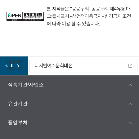
본 저작물은 "공공누리"
공공누리 제4유형 마
크:출처표시+상업적이용금지+변경금지
조건
에 따라 이용 할 수 있습니다.
이
정
다
디지털여수문화대전
전
지
음
직속기관/사업소
유관기관
중앙부처