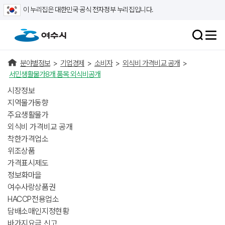
이 누리집은 대한민국 공식 전자정부 누리집입니다.
분야별정보
>
기업경제
>
소비자
>
외식비 가격비교 공개
>
서민생활물가8개 품목 외식비공개
시장정보
지역물가동향
주요생활물가
외식비 가격비교 공개
착한가격업소
위조상품
가격표시제도
정보화마을
여수사랑상품권
HACCP전용업소
담배소매인지정현황
바가지요금 신고