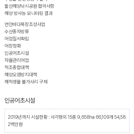
돌산해양낚시공원 협약사항
해양 방사능 모니터링 결과
연안바다목장조성사업
수산종자방류
어업질서확립
어장정화
인공어초시설
자율관리어업
적조종합대책
해양오염방지대책
해적생물 불가사리 구제
인공어초시설
2019년까지 시설현황 : 사각형외 15종 9,658㏊ 66,109개 54,58
2백만원