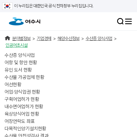
이 누리집은 대한민국 공식 전자정부 누리집입니다.
분야별정보
>
기업경제
>
해양수산정보
>
수산증 양식사업
>
인공어초시설
수산증 양식사업
어항 및 항만 현황
유인 도서 현황
수산물 가공업체 현황
어선현황
어업·양식업권 현황
구획어업허가 현황
내수면어업허가 현황
육상양식어업 현황
어장연락도 좌표
다목적인양기설치현황
수산물 안전성검사 결과