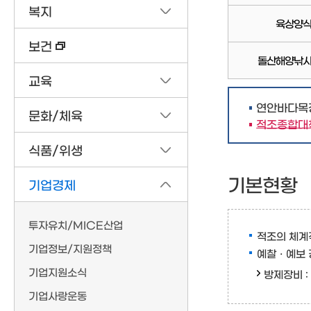
복지
육상양식
보건
돌산해양낚시
교육
연안바다목
문화/체육
적조종합대
식품/위생
기본현황
기업경제
투자유치/MICE산업
적조의 체계
기업정보/지원정책
예찰ㆍ예보 
기업지원소식
방제장비 :
기업사랑운동