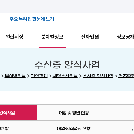
주요 누리집 한눈에 보기
열린시정
분야별정보
전자민원
정보공
수산증 양식사업
>
>
>
>
>
분야별정보
기업경제
해양수산정보
수산증 양식사업
적조종
 양식사업
어항 및 항만 현황
선현황
어업·양식업권 현황
구