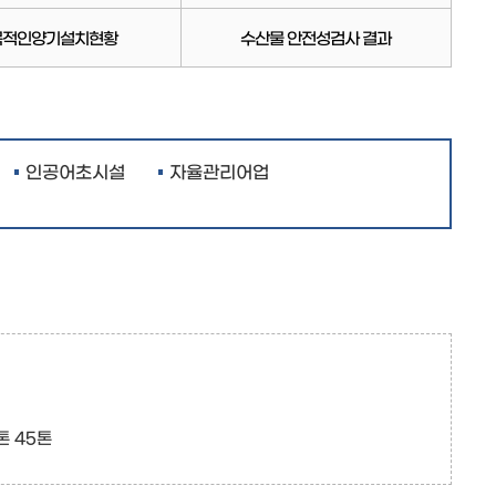
목적인양기설치현황
수산물 안전성검사 결과
인공어초시설
자율관리어업
톤 45톤