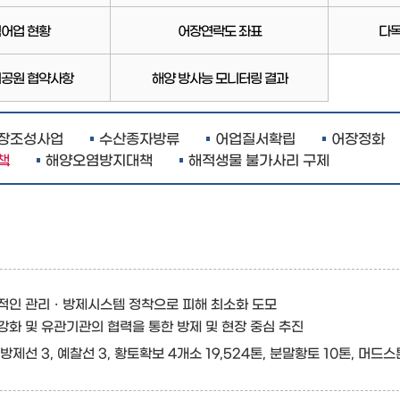
어업 현황
어장연락도 좌표
다
공원 협약사항
해양 방사능 모니터링 결과
장조성사업
수산종자방류
어업질서확립
어장정화
책
해양오염방지대책
해적생물 불가사리 구제
적인 관리ㆍ방제시스템 정착으로 피해 최소화 도모
강화 및 유관기관의 협력을 통한 방제 및 현장 중심 추진
 방제선 3, 예찰선 3, 황토확보 4개소 19,524톤, 분말황토 10톤, 머드스